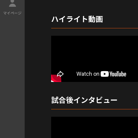
マ
イ
ペ
ー
ジ
ハイライト動画
試合後インタビュー