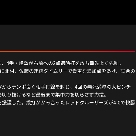
、4番・逢澤が右前への2点適時打を放ち幸先よく先制。
回に北村、佐藤の連続タイムリーで貴重な追加点をあげ、試合の
盤からテンポ良く相手打線を封じ、4回の無死満塁の大ピンチ
で切り抜けるなど最後まで集中力を切らさず力投。
援護した。投打がかみ合ったレッドクルーザーズが4-0で快勝