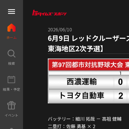
2026/06/10
6月9日 レッドクルーザ
ホ
ー
ム
東海地区2次予選】
検
索
結
果
・
予
定
イ
ベ
ン
ト
バッテリー：細川 拓哉 － 高祖 健輔
二塁打：佐藤 勇基 × 2