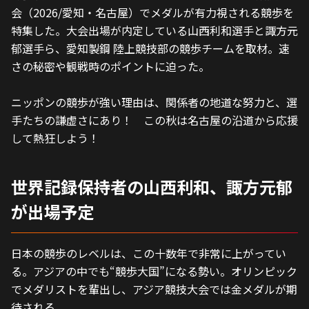
会（2026/愛知・名古屋）でメダルが有力視される競歩を
特集した。大会出場が内定している山西利和選手と諏方元
郁選手ら、愛知製鋼 陸上競技部の競歩チームを取材。速
さの秘密や観戦時のポイントに迫った。
ニッポンの競歩が強い理由は、関係者の地道な努力と、選
手たちの謙虚さにあり！　この秋は名古屋の沿道から応援
して熱狂しよう！
世界記録保持者の山西利和、諏方元郁
が出場予定
日本の競歩のレベルは、この十数年で非常に上がってい
る。アジアの中でも“競歩大国”になる勢い。オリンピック
でメダリストを輩出し、アジア競技大会では金メダルが期
待される。