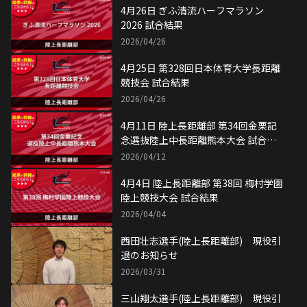
4月26日 ぎふ清流ハーフマラソン
2026 試合結果
2026/04/26
4月25日 第328回日本体育大学長距離
競技会 試合結果
2026/04/26
4月11日 陸上長距離部 第34回金栗記
念選抜陸上中長距離熊本大会 試合結
果
2026/04/12
4月4日 陸上長距離部 第38回 梅村学園
陸上競技大会 試合結果
2026/04/04
西田壮志選手(陸上長距離部) 現役引
退のお知らせ
2026/03/31
三山翔太選手(陸上長距離部) 現役引