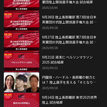
業団陸上競技選手権大会 試合結果
2025/10/05
9月28日 陸上長距離部 第73回全日本
実業団対抗陸上競技選手権大会 試合
結果
2025/09/28
9月27日 陸上長距離部 第73回全日本
実業団対抗陸上競技選手権大会 試合
結果
2025/09/28
9月21日 湯浅仁 ベルリンマラソン
2025 試合結果
2025/09/22
円盤投・ハードル・長距離の魅力と
は？ 陸上選手を支える「＃となり目
線」
2025/09/18
9月14日 陸上長距離部 東京2025世界
陸上 試合結果