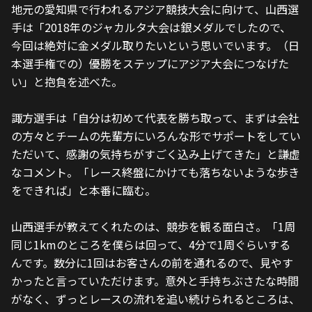
地元の愛知県で行われるアジア競技大会に向けて、山西選
手は「2018年のジャカルタ大会は銀メダルでしたので、
今回は絶対に金メダル取りたいという思いでいます。（日
本選手権での）優勝をステップにアジア大会につなげた
い」と抱負を述べた。
諏方選手は「自分は初めて代表を勝ち取って、まずは会社
の方々とチームの先輩方にいろんな形でサポートをしてい
ただいて、感謝の気持ちがすごく込み上げてきた」と謙虚
なコメント。「レース終盤にかけても落ちないような歩き
をできれば」と本番に臨む。
山西選手が教えてくれたのは、競歩を観る面白さ。「1周
同じ1kmのところを僕らは回って、4分で1周ぐらいする
んです。数分に1回はお客さんの前を通れるので、見やす
かったと言っていただけます。意外と手持ちぶさたな時間
がなく、ずっとレースの流れを追い続けられるところは、