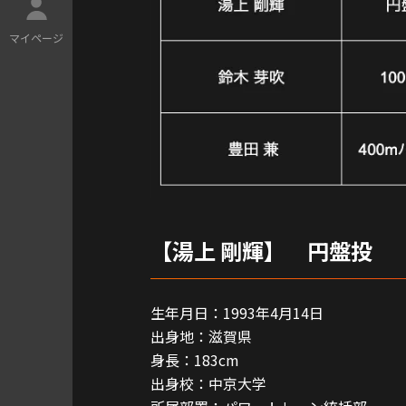
マ
イ
ペ
ー
ジ
【湯上 剛輝】 円盤
生年月日：1993年4月14日
出身地：滋賀県
身長：183cm
出身校：中京大学