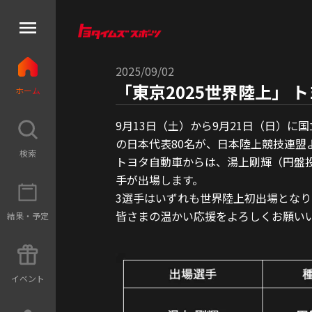
2025/09/02
「東京2025世界陸上」
ホ
ー
ム
9月13日（土）から9月21日（日）に
の日本代表80名が、日本陸上競技連盟
検
索
トヨタ自動車からは、湯上剛輝（円盤投）
手が出場します。
3選手はいずれも世界陸上初出場となり
皆さまの温かい応援をよろしくお願い
結
果
・
予
定
イ
ベ
ン
ト