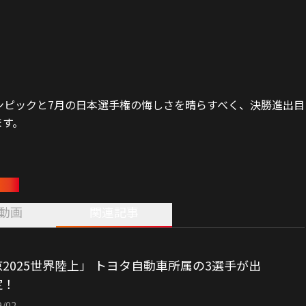
ンピックと7月の日本選手権の悔しさを晴らすべく、決勝進出目
ます。
剛輝
動画
関連記事
2025世界陸上」 トヨタ自動車所属の3選手が出
定！
9/02