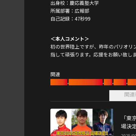
出身校：慶応義塾大学
所属部署：広報部
自己記録：47秒99
＜本人コメント＞
初の世界陸上ですが、昨年のパリオリ
指して頑張ります。応援をお願い致し
関連
陸上競技
トヨタアスリート
陸上
トヨタ
湯上
,
,
,
,
関連
「東京
場決
2025/0