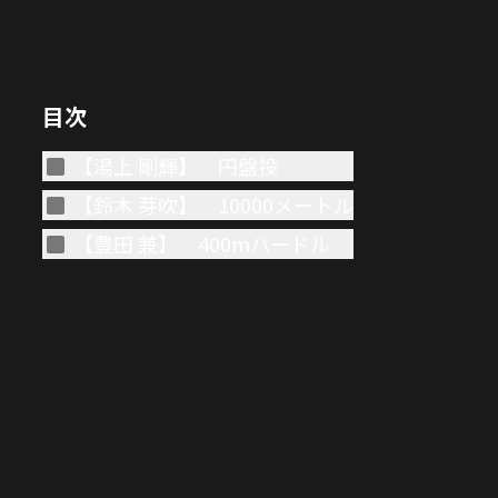
目次
【湯上 剛輝】 円盤投
【鈴木 芽吹】 10000メートル
【豊田 兼】 400mハードル