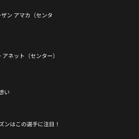
ーザン アマカ（センタ
ー アネット（センター）
の想い
ーズンはこの選手に注目！