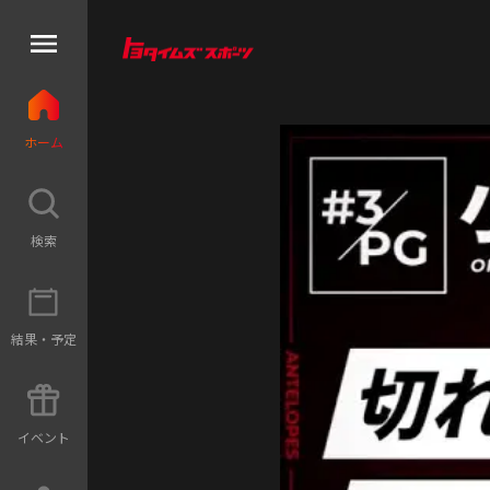
ホ
ー
ム
検
索
結
果
・
予
定
イ
ベ
ン
ト