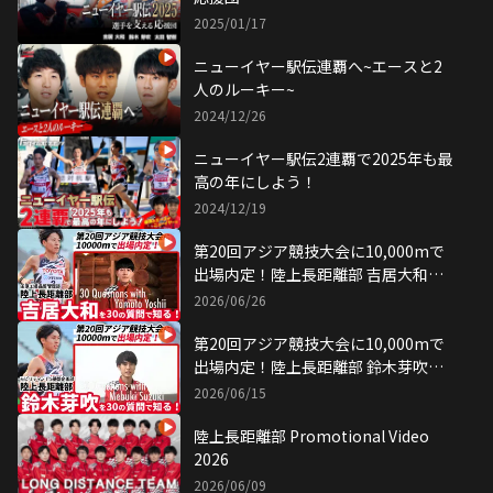
2025/01/17
ニューイヤー駅伝連覇へ~エースと2
人のルーキー~
2024/12/26
ニューイヤー駅伝2連覇で2025年も最
高の年にしよう！
2024/12/19
第20回アジア競技大会に10,000mで
出場内定！陸上長距離部 吉居大和を
30の質問で知る！
2026/06/26
第20回アジア競技大会に10,000mで
出場内定！陸上長距離部 鈴木芽吹を
30の質問で知る！
2026/06/15
陸上長距離部 Promotional Video
2026
2026/06/09