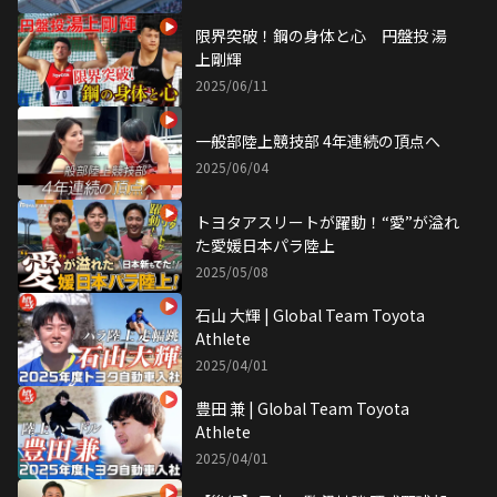
限界突破！鋼の身体と心 円盤投 湯
上剛輝
2025/06/11
一般部陸上競技部 4年連続の頂点へ
2025/06/04
トヨタアスリートが躍動！“愛”が溢れ
た愛媛日本パラ陸上
2025/05/08
石山 大輝 | Global Team Toyota
Athlete
2025/04/01
豊田 兼 | Global Team Toyota
Athlete
2025/04/01