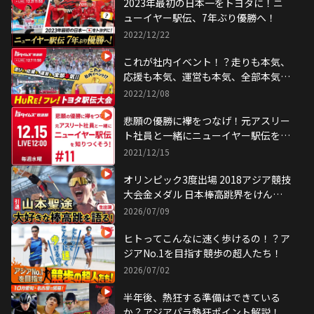
2023年最初の日本一をトヨタに！ニ
ューイヤー駅伝、7年ぶり優勝へ！
2022/12/22
これが社内イベント！？走りも本気、
応援も本気、運営も本気、全部本気！
HURE！フレ！駅伝特集
2022/12/08
悲願の優勝に襷をつなげ！元アスリー
ト社員と一緒にニューイヤー駅伝を知
りつくそう！
2021/12/15
オリンピック3度出場 2018アジア競技
大会金メダル 日本棒高跳界をけん引
してきた選手が「大好き」な棒高跳を
2026/07/09
語る！
ヒトってこんなに速く歩けるの！？ア
ジアNo.1を目指す競歩の超人たち！
2026/07/02
半年後、熱狂する準備はできている
か？アジアパラ熱狂ポイント解説！