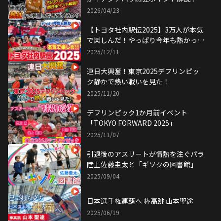
2026/04/23
【トヨタ社内駅伝2025】3万人が本気
で楽しんだ！やっぱり今年も熱かっ
た！
2025/12/11
連日大興奮！東京2025デフリンピッ
ク静かで熱い戦いを見た！
2025/11/20
デフリンピック1か月前イベント
「TOKYO FORWARD 2025」
2025/11/07
引退後のアスリートが情熱を注ぐパラ
陸上佐藤圭太と「ギソクの図書館」
2025/09/04
日本選手権連覇へ 棒高跳 山本聖途
2025/06/19