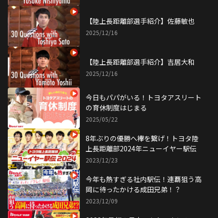
【陸上長距離部選手紹介】佐藤敏也
2025/12/16
【陸上長距離部選手紹介】吉居大和
2025/12/16
今日もパパがいる！トヨタアスリート
の育休制度はじまる
2025/05/22
8年ぶりの優勝へ襷を繋げ！トヨタ陸
上長距離部2024年ニューイヤー駅伝
2023/12/23
今年も熱すぎる社内駅伝！連覇狙う高
岡に待ったかける成田兄弟！？
2023/12/09