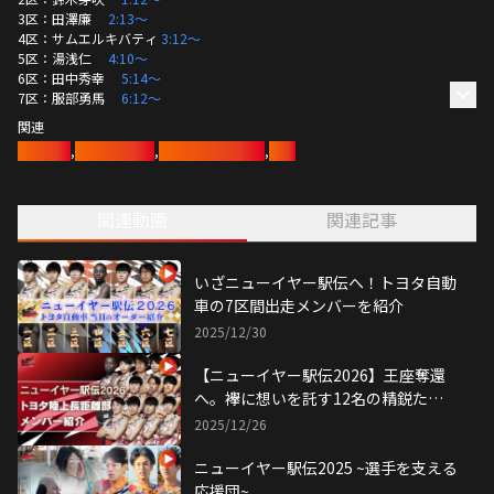
3区：田澤廉　 
2:13〜
4区：サムエルキバティ 
3:12〜
5区：湯浅仁　 
4:10〜
6区：田中秀幸　 
5:14〜
7区：服部勇馬　 
6:12〜
関連
陸上競技
,
陸上長距離部
,
ニューイヤー駅伝
,
陸上
関連動画
関連記事
いざニューイヤー駅伝へ！トヨタ自動
車の7区間出走メンバーを紹介
2025/12/30
【ニューイヤー駅伝2026】王座奪還
へ。襷に想いを託す12名の精鋭た
ち。
2025/12/26
ニューイヤー駅伝2025 ~選手を支える
応援団~