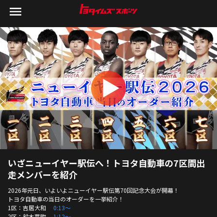
いざニューイヤー駅伝へ！トヨタ自動車の7区間出
走メンバーを紹介
2026年元日、いよいよニューイヤー駅伝第70回記念大会が開幕！
トヨタ自動車の当日のオーダーを一挙紹介！
1区：吉居大和　 
0:13〜
2区：鈴木芽吹　 
1:12〜