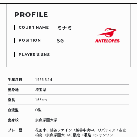
PROFILE
ミナミ
COURT NAME
SG
POSITION
PLAYER'S SNS
生年月日
1996.8.14
出身地
埼玉県
身長
166
cm
血液型
O
型
出身校
奈良学園大学
プレー歴
花田小、越谷ファイン→越谷中央中、リバティJr→市立
柏高→奈良学園大→AC播磨→姫路→シャンソン