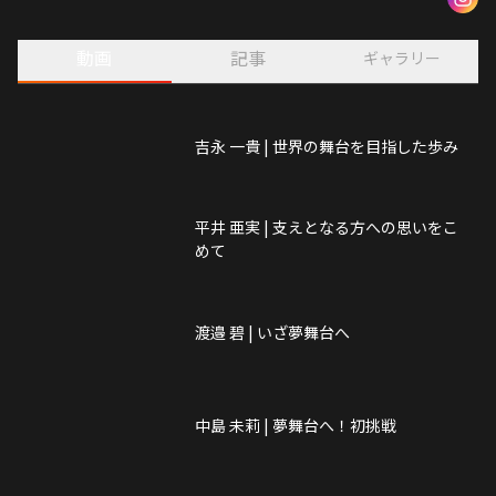
動画
記事
ギャラリー
吉永 一貴 | 世界の舞台を目指した歩み
平井 亜実 | 支えとなる方への思いをこ
めて
渡邉 碧 | いざ夢舞台へ
中島 未莉 | 夢舞台へ！初挑戦