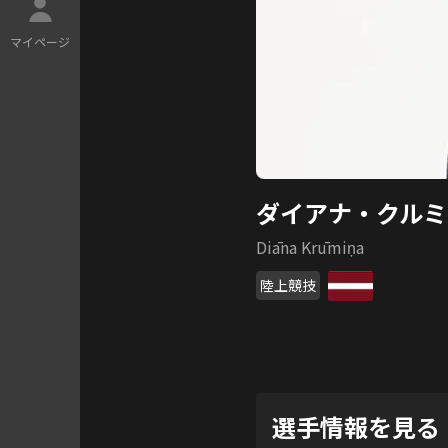
マ
イ
ペ
ー
ジ
ダイアナ・クルミ
Diāna Krūmiņa
陸上競技
選手情報を見る