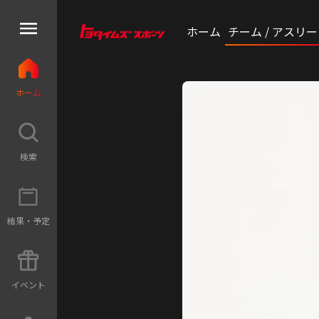
ホーム
チーム / アスリ
ホ
ー
ム
検
索
結
果
・
予
定
イ
ベ
ン
ト