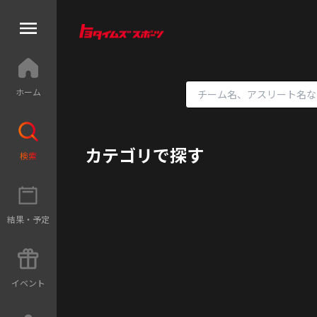
ホ
ー
ム
カテゴリで探す
検
索
結
果
・
予
定
イ
ベ
ン
ト