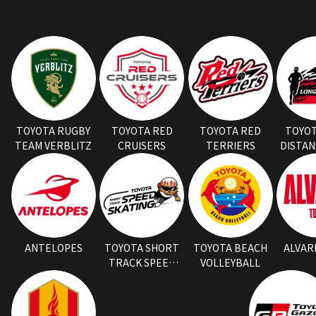
TOYOTA RUGBY
TOYOTA RED
TOYOTA RED
TOYO
TEAM VERBLITZ
CRUISERS
TERRIERS
DISTA
ANTELOPES
TOYOTA SHORT
TOYOTA BEACH
ALVAR
TRACK SPEED
VOLLEYBALL
SKATING