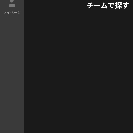
チームで探す
マ
イ
ペ
ー
ジ