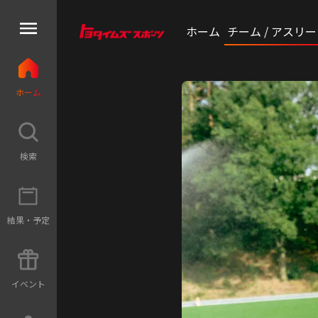
ホーム
チーム / アスリ
ホ
ー
ム
検
索
結
果
・
予
定
イ
ベ
ン
ト