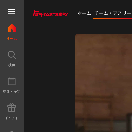
ホーム
チーム / アスリ
ホ
ー
ム
検
索
結
果
・
予
定
イ
ベ
ン
ト