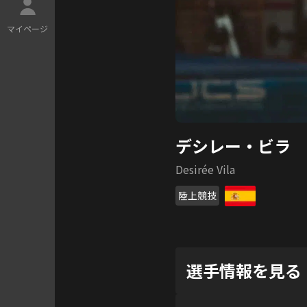
マ
イ
ペ
ー
ジ
デシレー・ビラ
Desirée Vila
陸上競技
選手情報を見る