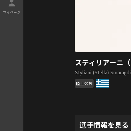
マ
イ
ペ
ー
ジ
スティリアーニ（
Styliani (Stella) Smaragdi
陸上競技
選手情報を見る