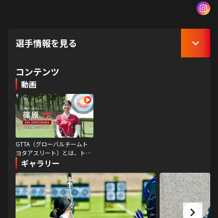
選手情報を見る
コンテンツ
動画
GTTA（グローバルチームト
ヨタアスリート）とは、トヨ
タの理念や価値観（チャレン
ギャラリー
ジ、改善、チームワーク等）
をともにし、 自らの限界を超
えてチャレンジする
「StartYourImpossible」を体
現するアスリートたち。
GTTAの想い描く未来に迫