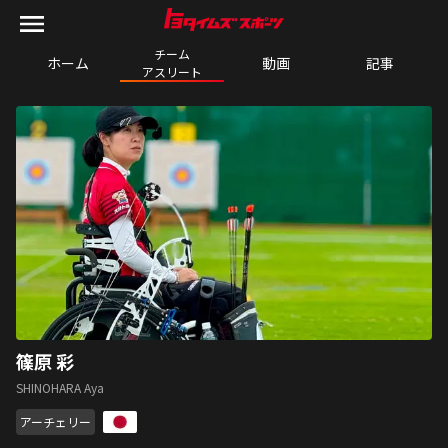
チーム

ホーム
動画
記事
アスリート
篠原 彩
SHINOHARA Aya
アーチェリー