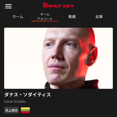
チーム

ホーム
動画
記事
アスリート
ダナス・ソダイティス
Danas Sodaitis
陸上競技