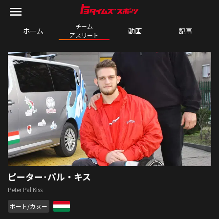
チーム

ホーム
動画
記事
アスリート
ピーター･パル・キス
Peter Pal Kiss
ボート/カヌー