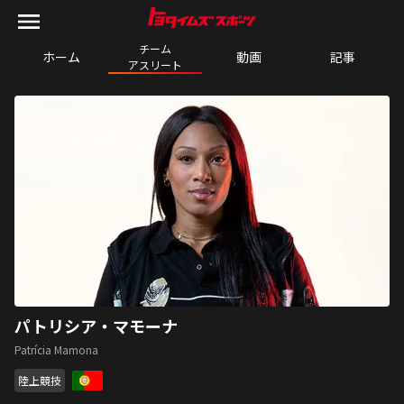
チーム

ホーム
動画
記事
アスリート
パトリシア・マモーナ
Patrícia Mamona
陸上競技