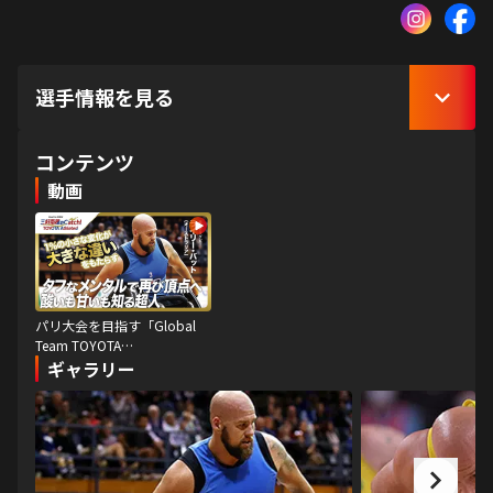
選手情報を見る
コンテンツ
動画
パリ大会を目指す「Global
Team TOYOTA
Athletes（GTTA）」を応援す
ギャラリー
るミニコーナー。 自身も東京
2020オリンピック日本代表
（女子バスケットボール）の
三好南穂さんが世界中のトヨ
タアスリートを紹介します。
第２２回：ライリー・バット