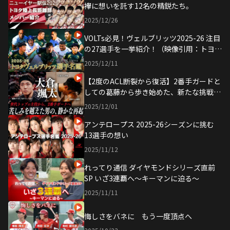
襷に想いを託す12名の精鋭たち。
2025/12/26
VOLTs必見！ヴェルブリッツ2025-26 注目
の27選手を一挙紹介！（映像引用：トヨタ
ヴェルブリッツ 公式YouTubeチャンネ
2025/12/11
ル）
【2度のACL断裂から復活】2番手ガードと
しての葛藤から歩き始めた、新たな挑戦の
道。大倉颯太 独占密着ドキュメンタリー
2025/12/01
｜ONE FOCUS EP1
アンテロープス 2025-26シーズンに挑む
13選手の想い
2025/11/12
れってり通信 ダイヤモンドシリーズ直前
SP いざ3連覇へ〜キーマンに迫る〜
2025/11/11
悔しさをバネに もう一度頂点へ