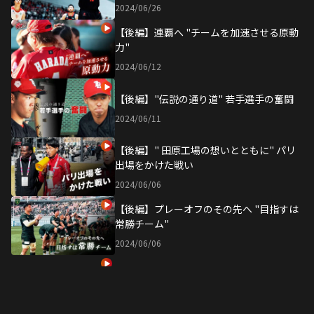
2024/06/26
【後編】連覇へ "チームを加速させる原動
力"
2024/06/12
【後編】"伝説の通り道" 若手選手の奮闘
2024/06/11
【後編】" 田原工場の想いとともに" パリ
出場をかけた戦い
2024/06/06
【後編】プレーオフのその先へ "目指すは
常勝チーム"
2024/06/06
【後編】Antelopesway~王座奪還への道~
2024/05/31