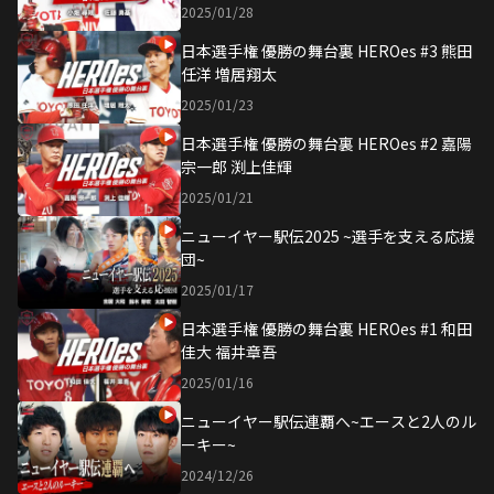
2025/01/28
日本選手権 優勝の舞台裏 HEROes #3 熊田
任洋 増居翔太
2025/01/23
日本選手権 優勝の舞台裏 HEROes #2 嘉陽
宗一郎 渕上佳輝
2025/01/21
ニューイヤー駅伝2025 ~選手を支える応援
団~
2025/01/17
日本選手権 優勝の舞台裏 HEROes #1 和田
佳大 福井章吾
2025/01/16
ニューイヤー駅伝連覇へ~エースと2人のル
ーキー~
2024/12/26