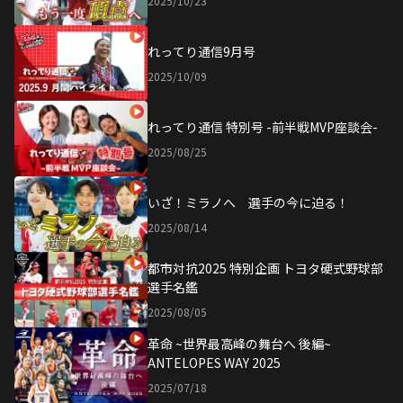
2025/10/23
れってり通信9月号
2025/10/09
れってり通信 特別号 -前半戦MVP座談会-
2025/08/25
いざ！ミラノへ 選手の今に迫る！
2025/08/14
都市対抗2025 特別企画 トヨタ硬式野球部
選手名鑑
2025/08/05
革命 ~世界最高峰の舞台へ 後編~
ANTELOPES WAY 2025
2025/07/18