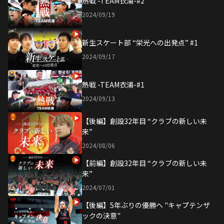
熱戦 -TEAM衣浦-#2
2024/09/19
新生スケート部 “栄光への出発点” #1
2024/09/17
熱戦 -TEAM衣浦-#1
2024/09/13
【後編】創設32年目 “クラブの新しい未
来”
2024/08/06
【前編】創設32年目 “クラブの新しい未
来”
2024/07/01
【後編】5年ぶりの優勝へ "キャプテンザ
ックの決意"