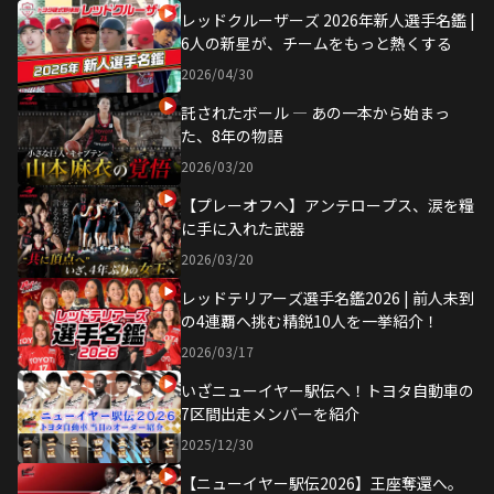
レッドクルーザーズ 2026年新人選手名鑑 |
6人の新星が、チームをもっと熱くする
2026/04/30
託されたボール ― あの一本から始まっ
た、8年の物語
2026/03/20
【プレーオフへ】アンテロープス、涙を糧
に手に入れた武器
2026/03/20
レッドテリアーズ選手名鑑2026 | 前人未到
の4連覇へ挑む精鋭10人を一挙紹介！
2026/03/17
いざニューイヤー駅伝へ！トヨタ自動車の
7区間出走メンバーを紹介
2025/12/30
【ニューイヤー駅伝2026】王座奪還へ。