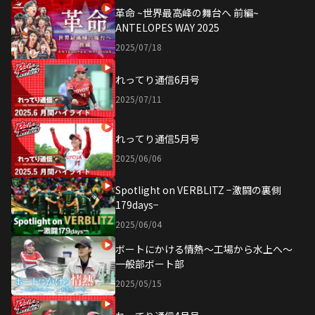
革命 ~世界最高峰の舞台へ 前編~
ANTELOPES WAY 2025
2025/07/18
れってり通信6月号
2025/07/11
れってり通信5月号
2025/06/06
Spotlight on VERBLITZ −激闘の裏側
179days−
2025/06/04
ボートにかける情熱〜工場から水上へ〜
一般部ボート部
2025/05/15