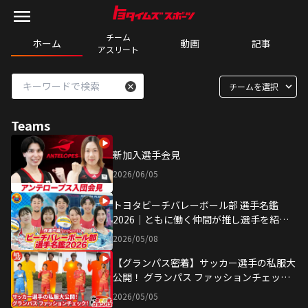
チーム

ホーム
動画
記事
アスリート
チームを選択
Teams
新加入選手会見
2026/06/05
トヨタビーチバレーボール部 選手名鑑
2026｜ともに働く仲間が推し選手を紹
介！
2026/05/08
【グランパス密着】サッカー選手の私服大
公開！ グランパス ファッションチェッ
ク！ | 『のぞき見グランパス』特別編
2026/05/05