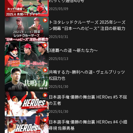
れってり通信4月号
2025/05/09
トヨタレッドクルーザーズ 2025年シーズ
ン開幕 “日本一へのピース” 注目の新戦力
2025/03/31
3連覇への道 〜新たな力〜
2025/03/13
共鳴する力~勝利への道~ ヴェルブリッツ
松田力也
2025/01/30
日本選手権 優勝の舞台裏 HEROes #5 不屈
の王者
2025/01/30
日本選手権 優勝の舞台裏 HEROes #4 小畑
尋規 佐藤勇基