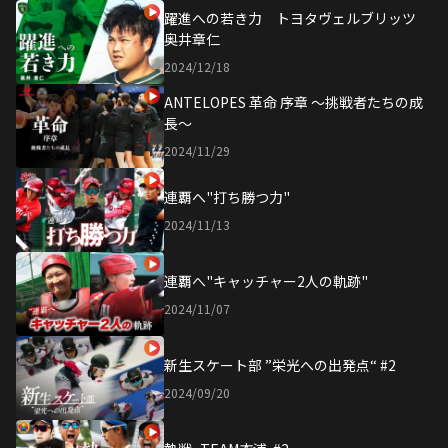
躍進への若き力 トヨタヴェルブリッツ
奥井章仁
2024/12/18
ANTELOPES 革命 序章 〜挑戦者たちの成
長〜
2024/11/29
連覇へ"打ち勝つ力"
2024/11/13
連覇へ"キャッチャー2人の軌跡"
2024/11/07
新生スケート部 ”栄光への出発点“ #2
2024/09/20