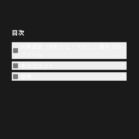
目次
川本武史（かわもと・たけし）選手プロ
フィール
本人コメント
参考