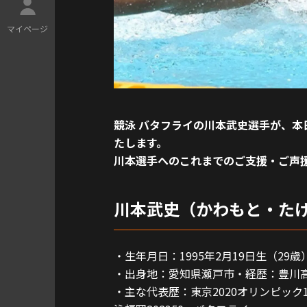
マ
イ
ペ
ー
ジ
競泳 バタフライの川本武史選手が、
たします。
川本選手へのこれまでのご支援・ご声
川本武史（かわもと・た
・生年月日：1995年2月19日生（29歳
・出身地：愛知県瀬戸市・経歴：豊川
・主な代表歴：東京2020オリンピック1