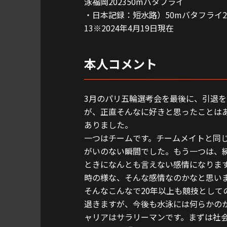
泳福岡202350mバタフライ
・日本記録：短水路）50mバタフライ22
13※2024年4月19日現在
本人コメント
3月のパリ五輪選考会を最後に、引退を
が、正直そんなに好きと思ったことは
ありました。
一つはチームです。チームメイトと同
がいのない瞬間でした。もう一つは、
ときになんとも言えない感情になりま
時の様な、そんな感情なのかなと思い
そんなこんなで20年以上も競技として
退きますが、今後も水泳には何らかの
ャリアはサラリーマンです。まずは社