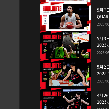
5月7
QUAR
引用
2026/0
5月3
202
像引
2026/0
5月2
202
像引
2026/0
4月2
202
用：