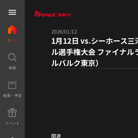
2026/01/12
1月12日 vs.シーホー
ホ
ー
ム
ル選手権大会 ファイナル
ルバルク東京）
検
索
結
果
・
予
定
イ
ベ
ン
ト
関連