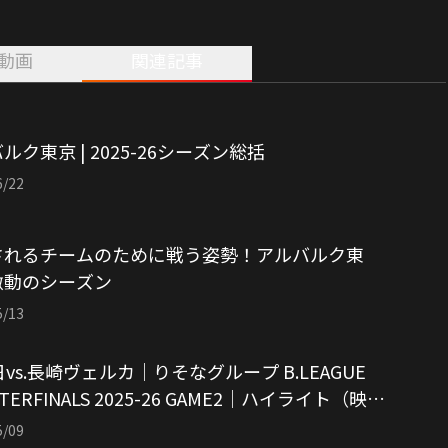
動画
関連記事
ルク東京 | 2025-26シーズン総括
6/22
されるチームのために戦う姿勢！アルバルク東
激動のシーズン
5/13
日vs.長崎ヴェルカ｜りそなグループ B.LEAGUE
TERFINALS 2025-26 GAME2｜ハイライト（映像
：アルバルク東京）
5/09