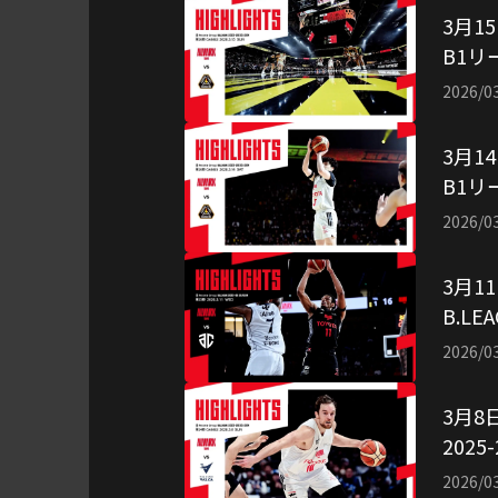
3月15
B1リ
アル
2026/0
3月14
B1リ
アル
2026/0
3月1
B.LE
（映
2026/0
3月8
202
像引
2026/0