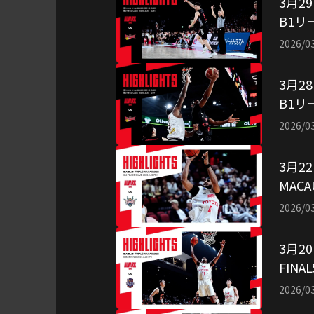
3月29
B1リ
アル
2026/0
3月28
B1リ
アル
2026/0
3月2
MAC
ルバ
2026/0
3月2
FIN
用：
2026/0