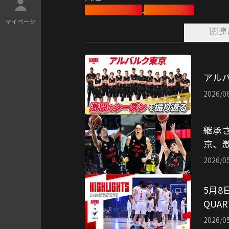
バスケットボール
アルバルク東京
,
マ
イ
ペ
ー
ジ
関連
アルバ
2026/0
継承
京、
2026/0
5月8
QUAR
引用
2026/0