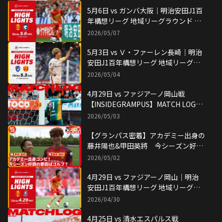
5月6日 vs ガンバ大阪｜明治安田J1百
年構想リーグ 地域リーグラウンド 第
15節｜ハイライト（映像引用：名古
2026/05/07
屋グランパス）
5月3日 vs Ｖ・ファーレン長崎｜明治
安田J1百年構想リーグ 地域リーグラ
ウンド 第14節｜ハイライト（映像引
2026/05/04
用：名古屋グランパス）
4月29日 vs ファジアーノ岡山戦
【INSIDEGRAMPUS】MATCH LOG
（映像引用：名古屋グランパス）
2026/05/03
【グランパス密着】アカデミー出身の
藤井陽也&甲田英將 今シーズン好調
の要因はゴルフ？ | 『のぞき見グラン
2026/05/02
パス』特別編
4月29日 vs ファジアーノ岡山｜明治
安田J1百年構想リーグ 地域リーグラ
ウンド 第13節｜ハイライト（映像引
2026/04/30
用：名古屋グランパス）
4月25日 vs 清水エスパルス戦