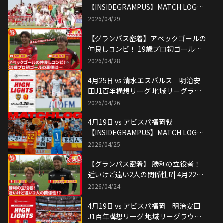
【INSIDEGRAMPUS】MATCH LOG
（映像引用：名古屋グランパス）
2026/04/29
【グランパス密着】アベックゴールの
仲良しコンビ！ 19歳プロ初ゴールの
裏側は… | 4月27日の『のぞき見グラ
2026/04/28
ンパス』
4月25日 vs 清水エスパルス｜明治安
田J1百年構想リーグ 地域リーグラウ
ンド 第12節｜ハイライト（映像引
2026/04/26
用：名古屋グランパス）
4月19日 vs アビスパ福岡戦
【INSIDEGRAMPUS】MATCH LOG
（映像引用：名古屋グランパス）
2026/04/25
【グランパス密着】 勝利の立役者！
近いけど遠い2人の関係性!?| 4月22日
の『のぞき見グランパス』
2026/04/24
4月19日 vs アビスパ福岡｜明治安田
J1百年構想リーグ 地域リーグラウン