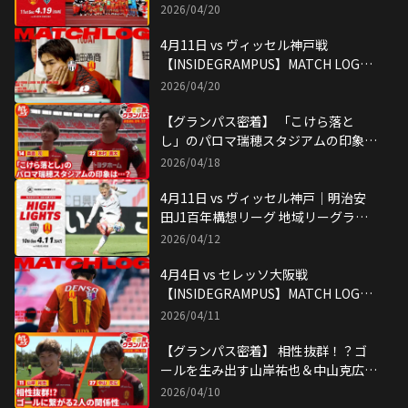
ド 第11節｜ハイライト（映像引用：
2026/04/20
名古屋グランパス）
4月11日 vs ヴィッセル神戸戦
【INSIDEGRAMPUS】MATCH LOG
（映像引用：名古屋グランパス）
2026/04/20
【グランパス密着】 「こけら落と
し」のパロマ瑞穂スタジアムの印象は
…？| 4月17日の『のぞき見グランパ
2026/04/18
ス』
4月11日 vs ヴィッセル神戸｜明治安
田J1百年構想リーグ 地域リーグラウ
ンド 第10節｜ハイライト（映像引
2026/04/12
用：名古屋グランパス）
4月4日 vs セレッソ大阪戦
【INSIDEGRAMPUS】MATCH LOG
（映像引用：名古屋グランパス）
2026/04/11
【グランパス密着】 相性抜群！？ゴ
ールを生み出す山岸祐也＆中山克広ペ
アの意外な関係性｜4月8日の『のぞ
2026/04/10