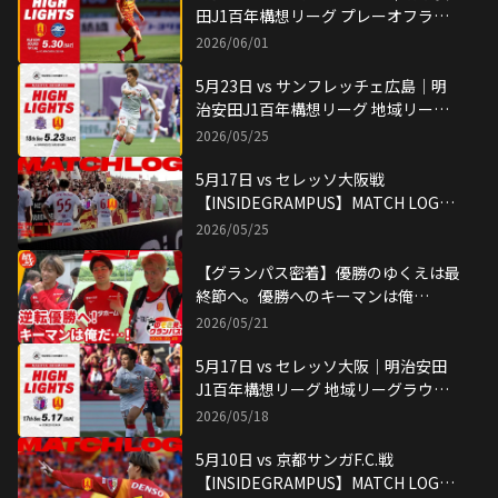
田J1百年構想リーグ プレーオフラウ
ンド第1戦｜ハイライト（映像引用：
2026/06/01
名古屋グランパス）
5月23日 vs サンフレッチェ広島｜明
治安田J1百年構想リーグ 地域リーグ
ラウンド 第18節｜ハイライト（映像
2026/05/25
引用：名古屋グランパス）
5月17日 vs セレッソ大阪戦
【INSIDEGRAMPUS】MATCH LOG
（映像引用：名古屋グランパス）
2026/05/25
【グランパス密着】優勝のゆくえは最
終節へ。優勝へのキーマンは俺
だ…！| 5月20日の『のぞき見グラン
2026/05/21
パス』
5月17日 vs セレッソ大阪｜明治安田
J1百年構想リーグ 地域リーグラウン
ド 第17節｜ハイライト（映像引用：
2026/05/18
名古屋グランパス）
5月10日 vs 京都サンガF.C.戦
【INSIDEGRAMPUS】MATCH LOG