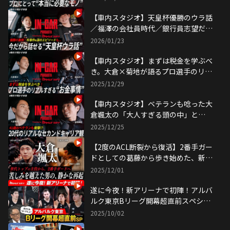
IN-CAR Podcast by トヨタイムズスポ
ーツ
【車内スタジオ】天皇杯優勝のウラ話
／福澤の会社員時代／銀行員志望だっ
た小酒部etc..｜アルバルク東京 IN-
2026/01/23
CAR Podcast by トヨタイムズスポー
ツ
【車内スタジオ】まずは税金を学ぶべ
き。大倉×菊地が語るプロ選手のリア
ルなお金事情｜アルバルク東京 IN-
2025/12/29
CAR Podcast by トヨタイムズスポー
ツ
【車内スタジオ】ベテランも唸った大
倉颯太の「大人すぎる頭の中」と
は！？｜アルバルク東京 IN-CAR
2025/12/25
Podcast by トヨタイムズスポーツ
【2度のACL断裂から復活】2番手ガー
ドとしての葛藤から歩き始めた、新た
な挑戦の道。大倉颯太 独占密着ドキ
2025/12/01
ュメンタリー｜ONE FOCUS EP1
遂に今夜！新アリーナで初陣！アルバ
ルク東京Bリーグ開幕超直前スペシャ
ル
2025/10/02