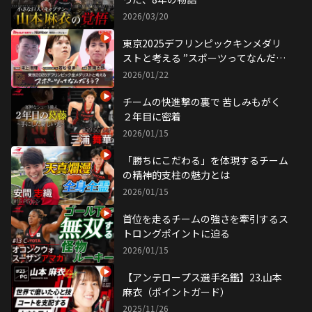
2026/03/20
東京2025デフリンピックキンメダリ
ストと考える ”スポーツってなんだろ
う？”
2026/01/22
チームの快進撃の裏で 苦しみもがく
２年目に密着
2026/01/15
「勝ちにこだわる」を体現するチーム
の精神的支柱の魅力とは
2026/01/15
首位を走るチームの強さを牽引するス
トロングポイントに迫る
2026/01/15
【アンテロープス選手名鑑】23.山本
麻衣（ポイントガード）
2025/11/26