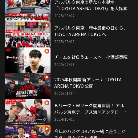
アルバルク東京の新たな本拠地
「TOYOTA ARENA TOKYO」を大探索
2025/09/02
アルバルク東京 府中最後の日から、
TOYOTA ARENA TOKYOへ
2025/09/02
チームを背負うエースへ 小酒部泰暉
2025/02/19
2025年秋開業 新アリーナ TOYOTA
ARENA TOKYO 公開
2025/01/24
Ｂリーグ・Ｗリーグ開幕直前！ アル
バルク東京テーブス海×アンテロープ
ス山本麻衣 キーマン二人がぶっちゃ
2024/10/05
けトーク！
今年のバスケはBとW一緒に盛り上が
ろう！男女バスケ特集