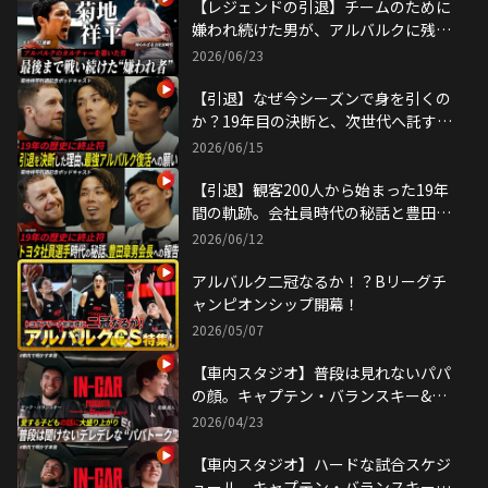
【レジェンドの引退】チームのために
嫌われ続けた男が、アルバルクに残し
たものとはー 菊地祥平 独占密着ドキ
2026/06/23
ュメンタリー｜ONE FOCUS EP2 アル
バルク東京
【引退】なぜ今シーズンで身を引くの
か？19年目の決断と、次世代へ託す
「理想のアルバルク像」｜ALVARK
2026/06/15
podcast：菊地祥平 引退特別版 後編
【引退】観客200人から始まった19年
間の軌跡。会社員時代の秘話と豊田会
長との心温まる裏話 ALVARK
2026/06/12
podcast：菊地祥平 引退特別版 前編
アルバルク二冠なるか！？Bリーグチ
ャンピオンシップ開幕！
2026/05/07
【車内スタジオ】普段は見れないパパ
の顔。キャプテン・バランスキー&安
藤がパパトークで大盛り上がり！｜
2026/04/23
IN-CAR Podcast by トヨタイムズスポ
ーツ
【車内スタジオ】ハードな試合スケジ
ュール。キャプテン・バランスキー&