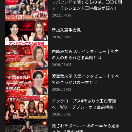
リバウンドを制するものは、〇〇を制
す！？レジェンド正中岳城が語る！ア
ルバルク東京チャンピオンシップ直前
2022/04/28
SP！
新加入選手会見
2026/06/05
白崎みなみ 入団インタビュー｜努力
の人の知られざる素顔とは
2026/06/03
渡嘉敷来夢 入団インタビュー｜すべ
てのきっかけの一言とは
2026/06/03
アンテロープス4年ぶりの王座奪還
へ！Wリーグプレーオフ直前特集！
2026/03/26
託されたボール ― あの一本から始ま
った、8年の物語