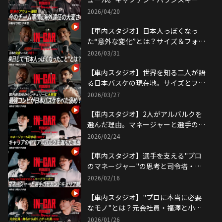
安藤がアウェー連戦の過酷さを語る｜
2026/04/20
IN-CAR Podcast by トヨタイムズスポ
ーツ
【車内スタジオ】日本人っぽくなっ
た“意外な変化”とは？サイズ＆フォス
ターが語る日本文化｜IN-CAR
2026/03/31
Podcast by トヨタイムズスポーツ
【車内スタジオ】世界を知る二人が語
る日本バスケの現在地。サイズとフォ
スターが選ぶＢリーグベスト５とは｜
2026/03/27
IN-CAR Podcast by トヨタイムズスポ
ーツ
【車内スタジオ】2人がアルバルクを
選んだ理由。マネージャーと選手の持
つキャリア観とは｜アルバルク東京
2026/02/24
IN-CAR Podcast by トヨタイムズスポ
ーツ
【車内スタジオ】選手を支える"プロ
のマネージャー"の思考と司令塔・テ
ーブスの夢。｜アルバルク東京 IN-
2026/02/16
CAR Podcast by トヨタイムズスポー
ツ
【車内スタジオ】"プロに本当に必要
なモノ"とは？元会社員・福澤と小酒
部が本音で語り合う｜アルバルク東京
2026/01/26