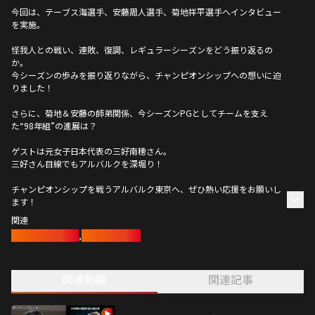
今回は、テーブス海選手、安藤周人選手、菊地祥平選手へインタビュー
を実施。
怪我人との戦い、連敗、復調、レギュラーシーズンをどう振り返るの
か。
今シーズンの歩みを振り返りながら、チャンピオンシップへの想いに迫
りました！
さらに、菊地＆安藤の師弟関係、今シーズンPGとしてチームを支え
た“98年組”の進展は？
ゲストは元女子日本代表の三好南穂さん。
三好さん目線でもアルバルクを深堀り！
チャンピオンシップを戦うアルバルク東京へ、ぜひ熱い応援をお願いし
ます！
関連
バスケットボール
,
アルバルク東京
関連動画
関連記事