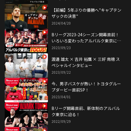
【前編】5年ぶりの優勝へ"キャプテン
ザックの決意"
2024/04/20
Bリーグ2023-24シーズン開幕直前！
いろいろ変わったアルバルク東京に
FOCUS！
2023/09/23
渡邊 雄太 × 吉井 裕鷹 × 三好 南穂 ス
ペシャルインタビュー
2023/09/22
今、男子バスケが熱い！トヨタグルー
プダービー直前SP！
2023/04/01
Bリーグ開幕直前、新体制のアルバル
ク東京に迫る！
2022/09/29