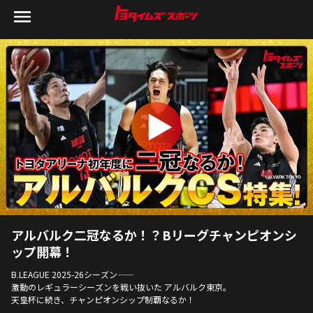
アルバルク二冠なるか！？Bリーグチャンピオンシ
ップ開幕！
B.LEAGUE 2025-26シーズン――
激動のレギュラーシーズンを戦い抜いた アルバルク東京。
天皇杯に続き、チャンピオンシップ制覇なるか！