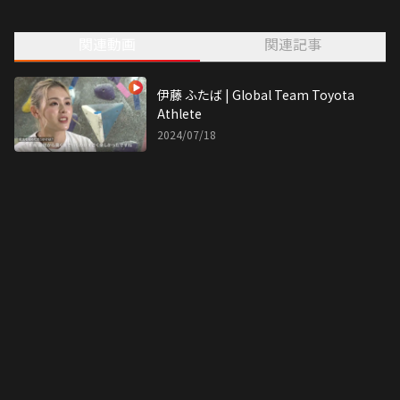
2002年生まれ。岩手県出身。
リフレッシュ方法は実家の愛犬に癒されること。
関連動画
関連記事
ユース時代にはボルダリングの
全日本、アジア、世界の全タイトルを獲得。
2017年 ボルダリング・ジャパンカップでは
史上最年少の14歳9ヶ月で優勝。
伊藤 ふたば | Global Team Toyota
2020年のスピードジャパンカップで優勝し
Athlete
ジャパンカップ２連覇を飾る。
2024/07/18