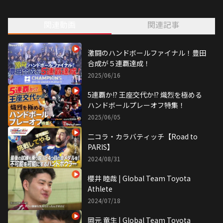
1993年生まれ。鹿児島県出身。
趣味はメダルゲーム。
関連動画
関連記事
高校時からハンドボールを始め
2014年 全日本学生ハンドボール選手権で
初優勝に貢献し 優秀選手賞を受賞。
2016年 第23回世界学生選手権の
激闘のハンドボールファイナル！豊田
日本代表U-24に選出。
合成が５連覇達成！
2019年 世界選手権で日本代表に初選出。
2025/06/16
5連覇か!? 王座交代か!? 熾烈を極める
ハンドボールプレーオフ特集！
2025/06/05
二コラ・カラバティッチ【Road to
PARIS】
2024/08/31
櫻井 睦哉 | Global Team Toyota
Athlete
2024/07/18
岡元 竜生 | Global Team Toyota