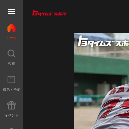
ホ
ー
ム
検
索
結
果
・
予
定
イ
ベ
ン
ト