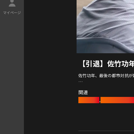
マ
イ
ペ
ー
ジ
【引退】佐竹功
佐竹功年、最後の都市対抗が
19年間の現役生活で
関連
彼を突き動かしてきた原動力
硬式野球部
レッドクルーザー
,
大切にしてきた想いとは。
最後の都市対抗で、
ミスター社会人野球が唯一成
“連覇”に挑む。