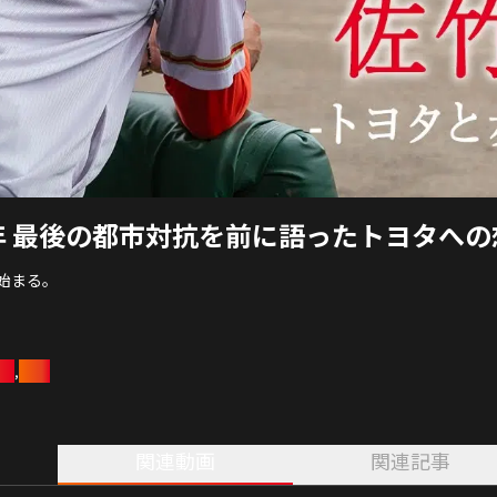
年 最後の都市対抗を前に語ったトヨタへの
始まる。
は。
ズ
野球
,
し遂げていないもの、
関連動画
関連記事