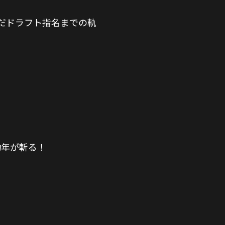
だドラフト指名までの軌
功年が斬る！