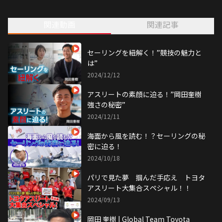
1995年生まれ。福岡県出身。
リフレッシュ方法はキャンプ。
関連動画
関連記事
5歳からセーリング競技を始める。
東京2020オリンピック男子470級で7位入賞。
2023年混合470級世界選手権で金メダルを獲得。
オリンピック出場枠をかけた大会で
セーリングを紐解く！”競技の魅力と
日本人最上位の結果を収め 
は”
パリオリンピック代表に内定。
2024/12/12
アスリートの素顔に迫る！”岡田奎樹
強さの秘密”
2024/12/11
海面から風を読む！？セーリングの秘
密に迫る！
2024/10/18
パリで見た夢 掴んだ手応え トヨタ
アスリート大集合スペシャル！！
2024/09/13
岡田 奎樹 | Global Team Toyota