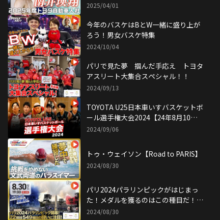
2025/04/01
今年のバスケはBとW一緒に盛り上が
ろう！男女バスケ特集
2024/10/04
パリで見た夢 掴んだ手応え トヨタ
アスリート大集合スペシャル！！
2024/09/13
TOYOTA U25日本車いすバスケットボ
ール選手権大会2024【24年8月10日･
11日】
2024/09/06
トゥ・ウェイソン【Road to PARIS】
2024/08/30
パリ2024パラリンピックがはじまっ
た！メダルを獲るのはこの種目だ！パ
リから中継も！
2024/08/30