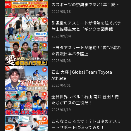
のスポーツの祭典まであと1年！愛
知・名古屋2026大会SP！
2025/09/18
引退後のアスリートが情熱を注ぐパラ
陸上佐藤圭太と「ギソクの図書館」
2025/09/04
トヨタアスリートが躍動！“愛”が溢れ
た愛媛日本パラ陸上
2025/05/08
石山 大輝 | Global Team Toyota
Athlete
2025/04/01
全員世界レベル！石山 南井 豊田！俺
たちがロスの主役だ！
2025/03/19
こんなところまで！？トヨタのアスリ
ートサポートに迫ってみた！