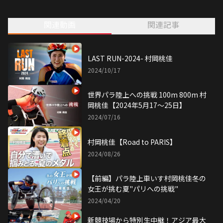
関連動画
関連記事
LAST RUN-2024- 村岡桃佳
2024/10/17
世界パラ陸上への挑戦 100m 800m 村
岡桃佳【2024年5月17〜25日】
2024/07/16
村岡桃佳【Road to PARIS】
2024/08/26
【前編】パラ陸上車いす村岡桃佳冬の
女王が挑む夏"パリへの挑戦"
2024/04/20
新競技場から特別生中継！アジア最大