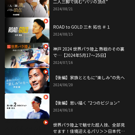
二人三脚で挑む“パリの頂点”
2024/08/21
ROAD to GOLD 三木 拓也 ＃１
2024/08/15
神戸 2024 世界パラ陸上 熱戦のその裏
で…【2024年5月17〜25日】
2024/07/16
【後編】家族とともに"楽しみ"の先へ
2024/06/20
【後編】思い描く "2つのビジョン"
2024/06/18
世界パラ陸上で魅せた超人技、全部見
せます！佳境迎えるパリ＞＞日本代表