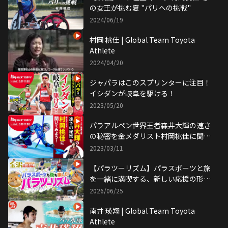
の女王が挑む夏 "パリへの挑戦"
2024/06/19
村岡 桃佳 | Global Team Toyota
Athlete
2024/04/20
ジャパラはこのスプリンターに注目！
イシダンが岐阜を駆ける！
2023/05/20
パラアルペン世界王者森井大輝の速さ
の秘密を金メダリスト村岡桃佳に聞い
てみよう
2023/03/11
【パラツーリズム】パラスポーツと旅
を一緒に満喫する、新しい応援の形を
体験｜トヨタイムズスポーツ
2026/06/25
南井 瑛翔 | Global Team Toyota
Athlete