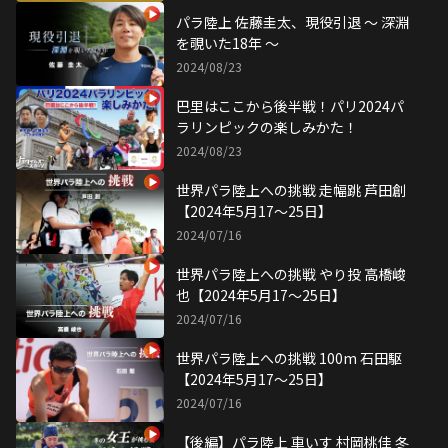
パラ陸上 佐藤圭太、現役引退 ～ 深淵
を覗いた18年 ～
2024/08/23
巴里はここから後半戦！パリ2024パ
ラリンピックの楽しみかた！
2024/08/23
世界パラ陸上への挑戦 走幅跳 芦田創
【2024年5月17〜25日】
2024/07/16
世界パラ陸上への挑戦 やり投 高橋峻
也【2024年5月17〜25日】
2024/07/16
世界パラ陸上への挑戦 100m 石田駆
【2024年5月17〜25日】
2024/07/16
【後編】パラ陸上 車いす 村岡桃佳 冬