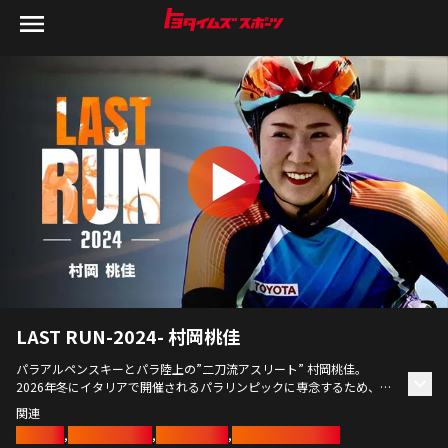
LAST RUN-2024- 村岡桃佳
パラアルペンスキーとパラ陸上の”二刀流アスリート” 村岡桃佳。
2026年冬にイタリアで開催されるパラリンピックに専念するため、一
度パラ陸上に区切りをつける。
関連
5年間共に歩んだコーチと挑んだ今シーズン最後のレースを追った。
村岡桃佳
,
パラアスリート
,
パラ陸上競技
,
パラアルペンスキー