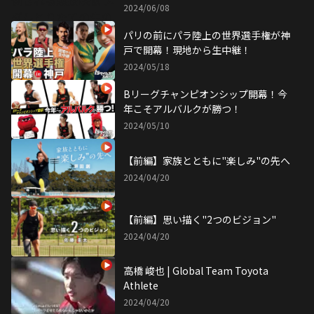
選考は！？｜トヨタイムズスポーツ
2024/06/08
パリの前にパラ陸上の世界選手権が神
戸で開幕！現地から生中継！
2024/05/18
Bリーグチャンピオンシップ開幕！今
年こそアルバルクが勝つ！
2024/05/10
【前編】家族とともに"楽しみ"の先へ
2024/04/20
【前編】思い描く"2つのビジョン"
2024/04/20
高橋 峻也 | Global Team Toyota
Athlete
2024/04/20