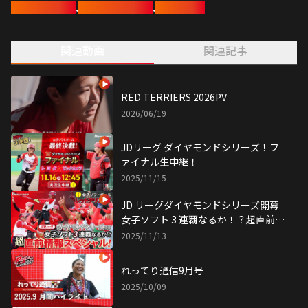
レッドテリアーズ
,
女子ソフトボール部
,
ソフトボール
昨年引退し、現在はマネージャーを務める長谷部陽香さんと、
大舞台を直前に控えるチームをリサーチ🔍
関連動画
関連記事
気合いたっぷりの意気込みはもちろん、
チーム内の関係性にも注目してお届け👀
衝撃を受けた全日本総合での敗退や今シーズン初の黒星など、
苦い思いをした経験もしっかりと振り返ります。
RED TERRIERS 2026PV
レッドテリアーズをもっと知って、応援をもっと楽しみましょう✨
2026/06/19
JDリーグ ダイヤモンドシリーズ！フ
ァイナル生中継！
2025/11/15
JD リーグダイヤモンドシリーズ開幕
女子ソフト 3 連覇なるか！？超直前情
報スペシャル！|トヨタイムズスポー
2025/11/13
ツ
れってり通信9月号
2025/10/09