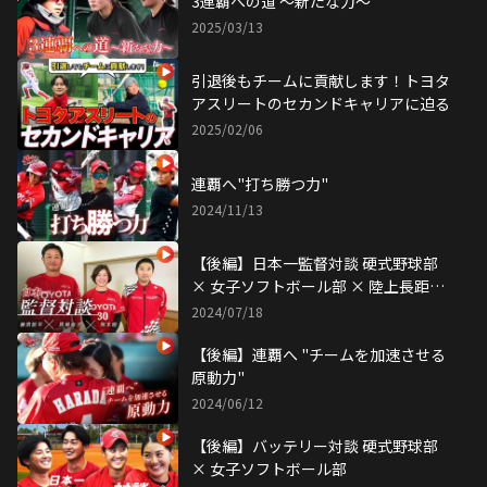
3連覇への道 〜新たな力〜
2025/03/13
引退後もチームに貢献します！トヨタ
アスリートのセカンドキャリアに迫る
2025/02/06
連覇へ"打ち勝つ力"
2024/11/13
【後編】日本一監督対談 硬式野球部
× 女子ソフトボール部 × 陸上長距離
部
2024/07/18
【後編】連覇へ "チームを加速させる
原動力"
2024/06/12
【後編】バッテリー対談 硬式野球部
× 女子ソフトボール部