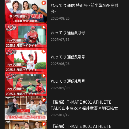
れってり通信 特別号 -前半戦MVP座談
会-
2025/08/25
れってり通信6月号
2025/07/11
れってり通信5月号
2025/06/06
れってり通信4月号
2025/05/09
【後編】T-MATE #001 ATHLETE
TALK 山本麻衣×福井章吾×切石結女
2025/02/17
【前編】T-MATE #001 ATHLETE