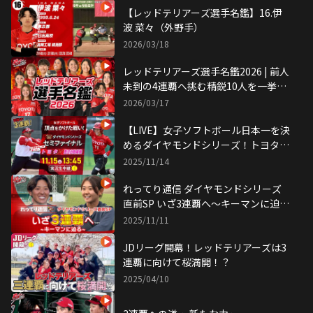
【レッドテリアーズ選手名鑑】16.伊
波 菜々（外野手）
2026/03/18
レッドテリアーズ選手名鑑2026 | 前人
未到の4連覇へ挑む精鋭10人を一挙紹
介！
2026/03/17
【LIVE】女子ソフトボール日本一を決
めるダイヤモンドシリーズ！トヨタvs
豊田自動織機（セミファイナル）
2025/11/14
れってり通信 ダイヤモンドシリーズ
直前SP いざ3連覇へ〜キーマンに迫
る〜
2025/11/11
JDリーグ開幕！レッドテリアーズは3
連覇に向けて桜満開！？
2025/04/10