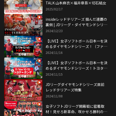
TALK 山本麻衣×福井章吾×切石結女
2025/02/17
insideレッドテリアーズ 掴んだ連覇の
裏側 | JDリーグ・ダイヤモンドシリー
ズ【24年11月16日~18日】
2024/12/23
【LIVE】女子ソフトボール日本一を決
めるダイヤモンドシリーズ！（ファイ
ナル）
2024/11/16
【LIVE】女子ソフトボール日本一を決
めるダイヤモンドシリーズ！トヨタvs
ホンダ（セミファイナル）
2024/11/15
JDリーグダイヤモンドシリーズ直前
レッドテリアーズ特集
2024/11/08
女子ソフトJDリーグ開幕戦に密着取
材！見せろ新革命、咲かせろ勝利の花