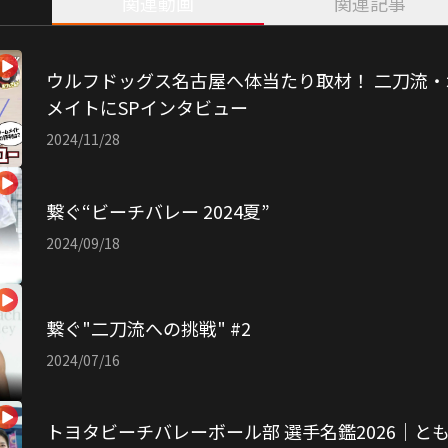
関連動画
関連記事
屋のチームメイトが感じる水町選手の二刀流の影響や、
りだくさんでお届け！
ウルフドッグス名古屋へ体当たり取材！ 二刀流
ーチバレーボール部・橋本涼加さんが登場。
メイトにSPインタビュー
の二刀流やインドアバレーをどう見るのか！
2024/11/28
ビーチでは全然違う？
繋ぐ“ビーチバレー 2024夏”
2024/09/18
繋ぐ"二刀流への挑戦" #2
2024/07/16
トヨタビーチバレーボール部 選手名鑑2026｜と