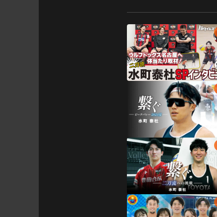
さらに、ウルフドッグス名古
試合後の選手の様子など、盛
ゲストには先日引退した元ビ
元チームメイトは、水町選手
同じバレーでも、インドアと
ぜひ確かめてみてください🔥