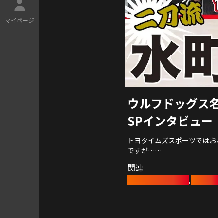
マ
イ
ペ
ー
ジ
ウルフドッグス
SPインタビュー
トヨタイムズスポーツではお
ですが…
今回はインドアとビーチの二
関連
ウルフドッグス名古屋に潜入
ビーチバレーボール
水町泰杜
,
森田京之介初の、インドアバ
インドアでは定評があるとい
まさに体当たりで臨んでいま