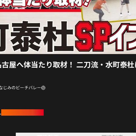
名古屋へ体当たり取材！ 二刀流・水町泰
なじみのビーチバレー🏐
刀流・水町泰杜選手のつながりで、
！
ビーチバレーボール部
,
レー取材を決行🔍
うサーブを受けるなど、
す。