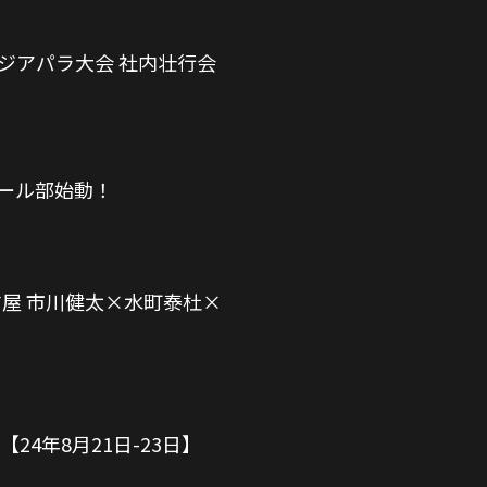
ジアパラ大会 社内壮行会
ール部始動！
グス名古屋 市川健太×水町泰杜×
4年8月21日-23日】