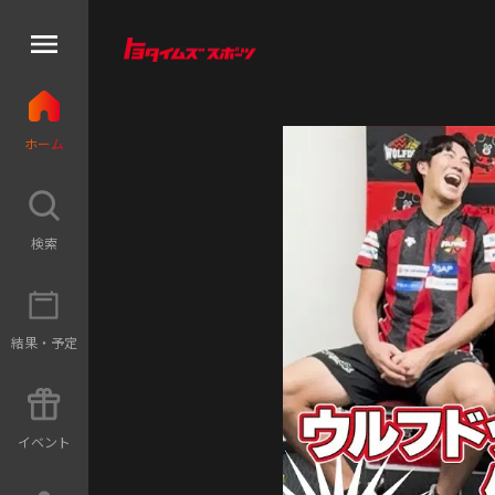
ホ
ー
ム
検
索
結
果
・
予
定
イ
ベ
ン
ト