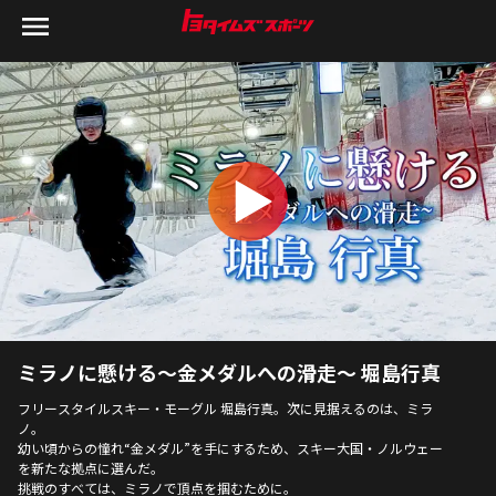
ミラノに懸ける〜金メダルへの滑走〜 堀島行真
フリースタイルスキー・モーグル 堀島行真。次に見据えるのは、ミラ
ノ。
幼い頃からの憧れ“金メダル”を手にするため、スキー大国・ノルウェー
を新たな拠点に選んだ。
挑戦のすべては、ミラノで頂点を掴むために。