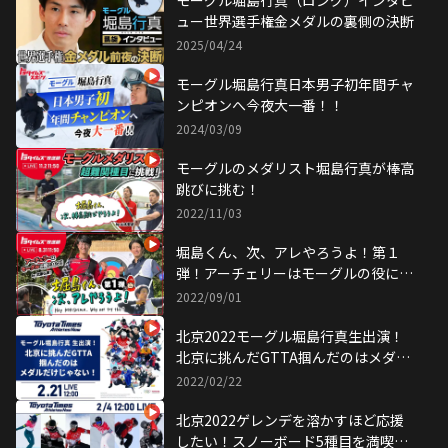
モーグル堀島行真（ロング）インタビ
ュー世界選手権金メダルの裏側の決断
2025/04/24
モーグル堀島行真日本男子初年間チャ
ンピオンへ今夜大一番！！
2024/03/09
モーグルのメダリスト堀島行真が棒高
跳びに挑む！
2022/11/03
堀島くん、次、アレやろうよ！第１
弾！アーチェリーはモーグルの役に立
つ！by武藤弘樹！
2022/09/01
北京2022モーグル堀島行真生出演！
北京に挑んだGTTA掴んだのはメダル
だけじゃない！
2022/02/22
北京2022ゲレンデを溶かすほど応援
したい！スノーボード5種目を満喫せ