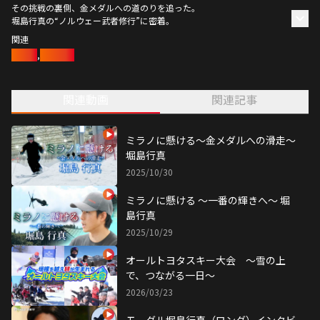
その挑戦の裏側、金メダルへの道のりを追った。
堀島行真の“ノルウェー武者修行”に密着。
関連
スキー
,
堀島行真
関連動画
関連記事
ミラノに懸ける〜金メダルへの滑走〜
堀島行真
2025/10/30
ミラノに懸ける 〜一番の輝きへ〜 堀
島行真
2025/10/29
オールトヨタスキー大会 ～雪の上
で、つながる一日〜
2026/03/23