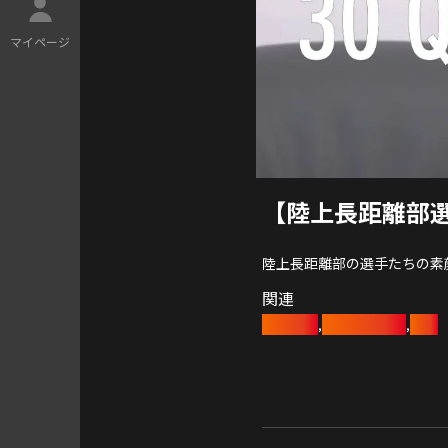
マ
イ
ペ
ー
ジ
【陸上長距離部
陸上長距離部の選手たちの素
関連
陸上競技
陸上長距離部
陸上
,
,