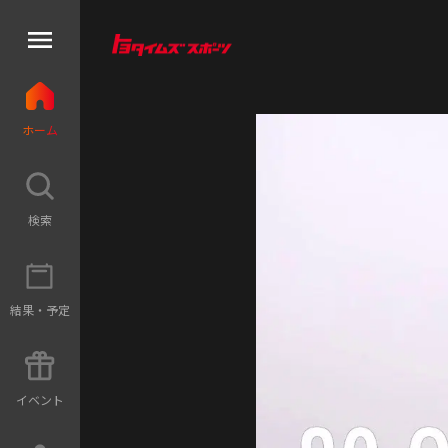
ホ
ー
ム
検
索
結
果
・
予
定
イ
ベ
ン
ト