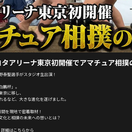
ヨタアリーナ東京初開催でアマチュア相撲
野泰聖選手がスタジオ生出演！
白鵬杯」。
東京に移し、
れるなど、大きな進化を遂げました。
日間を現地で密着取材！
文化と相撲の未来への想いとは？
6 詳細はこちらから