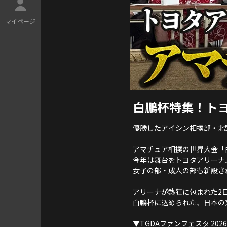
マ
イ
ペ
ー
ジ
白鵬杯特集！ト
優勝したアイシン相撲部・北
アマチュア相撲の世界大会「
今年は舞台をトヨタアリーナ
女子の部・成人の部も新設さ
アリーナが熱狂に包まれた2
白鵬杯に込められた、日本の
▼TGDAファンフェスタ 202