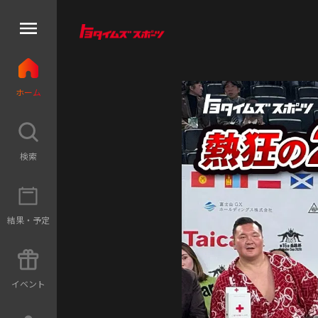
ホ
ー
ム
検
索
結
果
・
予
定
イ
ベ
ン
ト