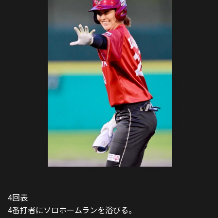
4回表
4番打者にソロホームランを浴びる。
2-5
4回裏
島仲のレフトへの打球が相手のエラーを誘い、0アウト3
塁！