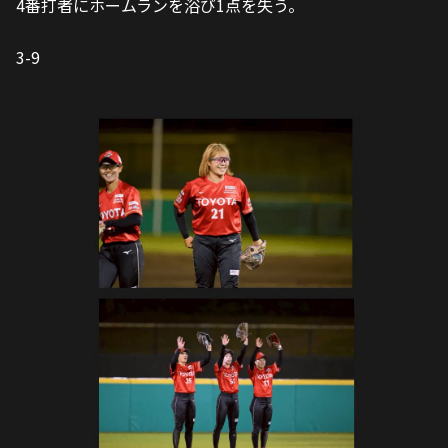
7回表
1アウトから四球で出塁を許すも、後続をしっかりと抑
え、ホーム3連戦の初戦を見事勝利！！
3-9