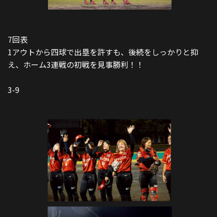
本日・明日、れってり文化祭開催！
無料観戦はこちらから申し込みください。
https://toyotatimes-sports.toyota/articles/article-998/
関連
レッドテリアーズ
,
女子ソフトボール部
,
ソフトボール
関連動画
関連記事