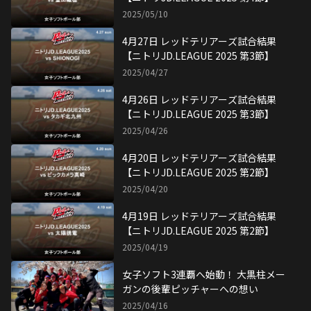
2025/04/16
観戦をもっと楽しく！トヨタイムズス
ポーツアプリでチェックインして、レ
ッドテリアーズ選手サイン付画像をゲ
2025/04/15
ット！
4月14日 レッドテリアーズ試合結果
【ニトリJD.LEAGUE 2025 第1節】
2025/04/14
レッドテリアーズ、引退と移籍のお知
らせ
2024/12/21
レッドテリアーズ優勝！JDリーグ初
の連覇達成
2024/11/17
生中継も決定！ 女子ソフトボール連
覇への大一番 Wエースと新4番の誓い
2024/11/13