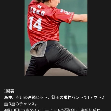
1回裏
島仲、石川の連続ヒット、鎌田の犠牲バントで1アウト2
塁 3塁のチャンス。
4番 山田に2点タイムリーヒットが飛び出し逆転に成功。