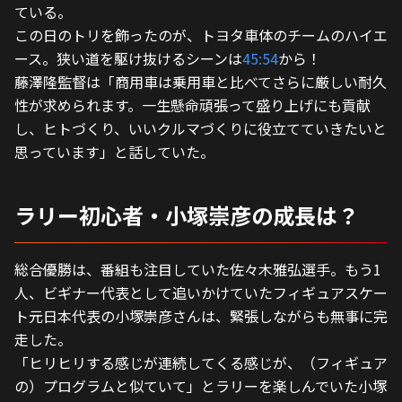
ている。
この日のトリを飾ったのが、トヨタ車体のチームのハイエ
ース。狭い道を駆け抜けるシーンは
45:54
から！
藤澤隆監督は「商用車は乗用車と比べてさらに厳しい耐久
性が求められます。一生懸命頑張って盛り上げにも貢献
し、ヒトづくり、いいクルマづくりに役立てていきたいと
思っています」と話していた。
ラリー初心者・小塚崇彦の成長は？
総合優勝は、番組も注目していた佐々木雅弘選手。もう1
人、ビギナー代表として追いかけていたフィギュアスケー
ト元日本代表の小塚崇彦さんは、緊張しながらも無事に完
走した。
「ヒリヒリする感じが連続してくる感じが、（フィギュア
の）プログラムと似ていて」とラリーを楽しんでいた小塚