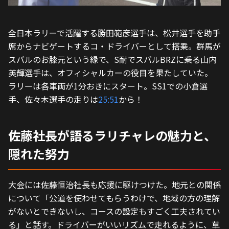
全日本ラリーで活躍する勝田範彦選手は、松井選手を助手
席からナビゲートするコ・ドライバーとして搭乗。群馬が
スバルのお膝元という縁で、S耐でスバルBRZに乗る山内
英輝選手は、オフィシャルカーの役目を果たしていた。
ラリーは各車両が1分おきにスタート。SS1での小倉選
手、佐々木選手の走りは
25:51
から！
佐藤社長が語るラリチャレの魅力と、
隠れた努力
大会には佐藤恒治社長も応援に駆けつけた。地元との関係
について「公道を使わせてもらうわけで、地域の方の理解
がないとできないし、コースの設定もすごく工夫されてい
る」と話す。ドライバーがいいリズムで走れるように、草