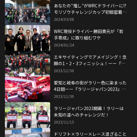
あなたの"推し"がWRCドライバーに!?
モリゾウチャレンジカップ初戦密着レ
ポート！
2024/03/08
WRC現役ドライバー勝田貴元が「若
手育成」に取り組むワケ
2024/01/24
エキサイティングでアメイジング！念
願の1・2・3フィニッシュ！ーー『ラ
リージャパン2023』ハイライト【後
2023/11/30
編】
愛知と岐阜の街がラリー色に染まった
4日間ーー『ラリージャパン2023』ハ
イライト【前編】
2023/11/30
ラリージャパン2023開幕！ラリーは
未知の道へのチャレンジだ！
2023/11/15
ドリフト×ラリー×レース混ざること