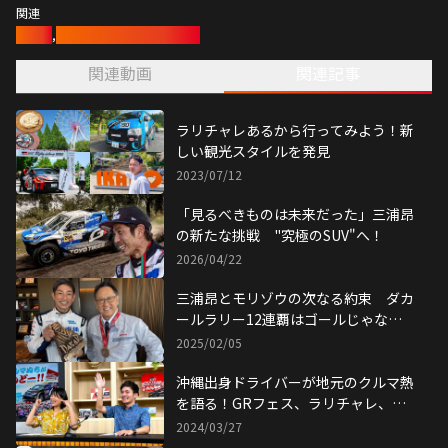
関連
ラリー
,
ラリチャレ・全日本ラリー
関連動画
関連記事
ラリチャレあるから行ってみよう！新
しい観光スタイルを発見
2023/07/12
「見るべきものは未来だった」三浦昂
の新たな挑戦 "究極のSUV"へ！
2026/04/22
三浦昂とモリゾウの次なる約束 ダカ
ールラリー12連覇はゴールじゃな
い！
2025/02/05
沖縄出身ドライバーが地元のクルマ熱
を語る！GRフェス、ラリチャレ、初
開催！
2024/03/27