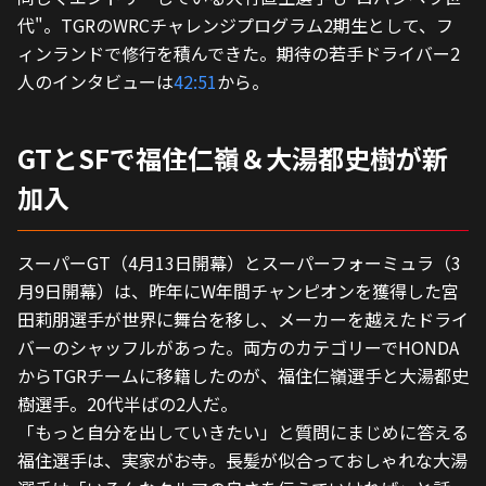
代"。TGRのWRCチャレンジプログラム2期生として、フ
ィンランドで修行を積んできた。期待の若手ドライバー2
人のインタビューは
42:51
から。
GTとSFで福住仁嶺＆大湯都史樹が新
加入
スーパーGT（4月13日開幕）とスーパーフォーミュラ（3
月9日開幕）は、昨年にW年間チャンピオンを獲得した宮
田莉朋選手が世界に舞台を移し、メーカーを越えたドライ
バーのシャッフルがあった。両方のカテゴリーでHONDA
からTGRチームに移籍したのが、福住仁嶺選手と大湯都史
樹選手。20代半ばの2人だ。
「もっと自分を出していきたい」と質問にまじめに答える
福住選手は、実家がお寺。長髪が似合っておしゃれな大湯