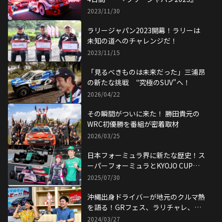
イライト【前編】
2023/11/30
ラリージャパン2023開幕！ラリーは
未知の道へのチャレンジだ！
2023/11/15
「見るべきものは未来だった」三浦昂
の新たな挑戦 "究極のSUV"へ！
2026/04/22
その瞬間がついに来た！ 勝田貴元の
WRC初優勝を番組が密着取材
2026/03/25
日本フォーミュラ界に新たな歴史！ス
ーパーフォーミュラとKYOJO CUPが
同時開催!!
2025/07/30
沖縄出身ドライバーが地元のクルマ熱
を語る！GRフェス、ラリチャレ、初
開催！
2024/03/27