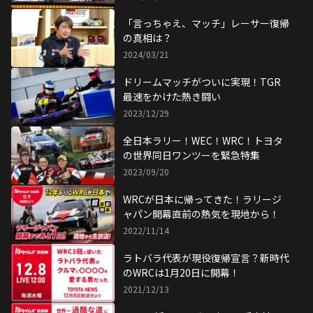
「言っちゃえ、マッチ」レーサー復帰
の真相は？
2024/03/21
ドリームマッチがついに実現！TGR
最速をかけた熱き闘い
2023/12/29
全日本ラリー！WEC！WRC！トヨタ
の世界同日ワンツーを緊急特集
2023/09/20
WRCが日本に帰ってきた！ラリージ
ャパン開幕直前の熱気を現地から！
2022/11/14
ラトバラ代表が現役復帰宣言？新時代
のWRCは1月20日に開幕！
2021/12/13