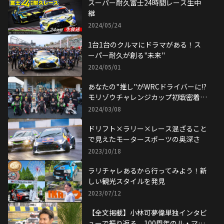
スーパー耐久富士24時間レース生中
継
2024/05/24
1台1台のクルマにドラマがある！ス
ーパー耐久が創る"未来"
2024/05/01
あなたの"推し"がWRCドライバーに!?
モリゾウチャレンジカップ初戦密着レ
ポート！
2024/03/08
ドリフト×ラリー×レース混ざること
で見えたモータースポーツの奥深さ
2023/10/18
ラリチャレあるから行ってみよう！新
しい観光スタイルを発見
2023/07/12
【全文掲載】小林可夢偉単独インタビ
ューで振り返る、100周年のル・マ