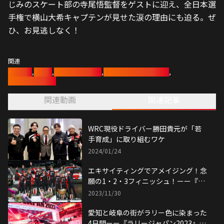
じみのスケート部の寺尾悟監督をゲストに迎え、全日本選
手権で横山大希キャプテンが見せた涙の理由にも迫る。ぜ
ひ、お見逃しなく！
関連
勝田貴元
,
ラリー
,
モータースポーツ
,
TOYOTA GAZOO Racing
,
東京オートサロン
関連動画
関連記事
WRC現役ドライバー勝田貴元が「若
手育成」に取り組むワケ
2024/01/24
エキサイティングでアメイジング！念
願の1・2・3フィニッシュ！ーー『ラ
リージャパン2023』ハイライト【後
2023/11/30
編】
愛知と岐阜の街がラリー色に染まった
4日間ーー『ラリージャパン2023』ハ