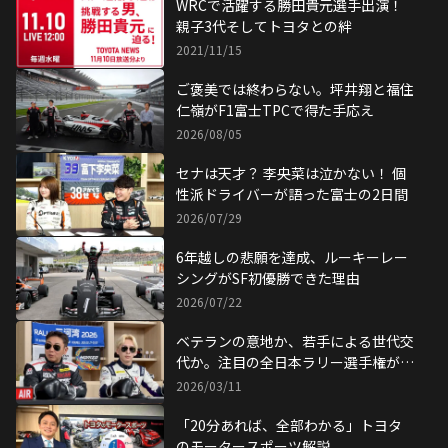
WRCで活躍する勝田貴元選手出演！
親子3代そしてトヨタとの絆
2021/11/15
ご褒美では終わらない。坪井翔と福住
仁嶺がF1富士TPCで得た手応え
2026/08/05
セナは天才？ 李央菜は泣かない！ 個
性派ドライバーが語った富士の2日間
2026/07/29
6年越しの悲願を達成、ルーキーレー
シングがSF初優勝できた理由
2026/07/22
ベテランの意地か、若手による世代交
代か。注目の全日本ラリー選手権が開
幕！
2026/03/11
「20分あれば、全部わかる」トヨタ
のモータースポーツ解説