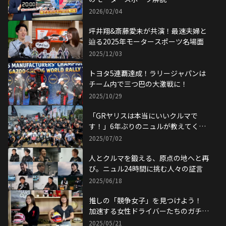
2026/02/04
坪井翔&斎藤愛未が共演！最速夫婦と
辿る2025年モータースポーツ名場面
2025/12/03
トヨタ5連覇達成！ラリージャパンは
チーム内で三つ巴の大激戦に！
2025/10/29
「GRヤリスは本当にいいクルマで
す！」6年ぶりのニュルが教えてくれ
たこと
2025/07/02
人とクルマを鍛える、原点の地へと再
び。ニュル24時間に挑む人々の証言
2025/06/18
推しの「競争女子」を見つけよう！
加速する女性ドライバーたちのガチバ
トル！
2025/05/21