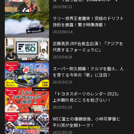
ン！
2023/06/21
ラリー世界王者襲来！究極のドリフト
技術を披露！驚き映像満載！
2023/06/14
近藤真彦JRP会長生出演！「アジアを
代表するフォーミュラに」
2023/04/26
スーパー耐久開幕！クルマを鍛え、人
を育てる今年の「新」に注目！
2023/03/29
「トヨタスポーツカレンダー2023」
上半期の見どころを総ざらい！
2023/01/16
WEC富士の優勝直後、小林可夢偉と
平川亮が全開トーク！
2022/09/20