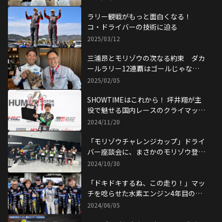
ラリー観戦がもっと面白くなる！
コ・ドライバーの技術に迫る
2025/03/12
三浦昂とモリゾウの次なる約束 ダカ
ールラリー12連覇はゴールじゃな
い！
2025/02/05
SHOWTIMEはこれから！ 坪井翔が主
役で魅せる国内レースのクライマック
ス
2024/11/20
「モリゾウチャレンジカップ」ドライ
バー座談会に、まさかのモリゾウ登
場!?
2024/10/30
「ドキドキするね、この走り！」マッ
チを唸らせた水素エンジン4年目の挑
戦（S耐富士24時間のすべて）
2024/06/05