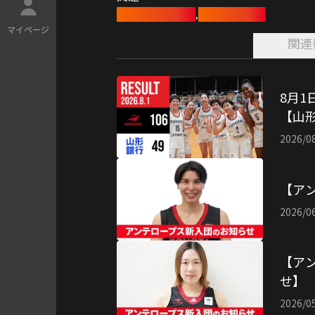
バスケットボール
アンテロープス
,
マ
イ
ペ
ー
ジ
関連
8月1
【山形
2026/0
【ア
2026/0
【ア
せ】
2026/0