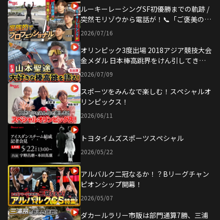
ルーキーレーシングSF初優勝までの軌跡 /
突然モリゾウから電話が！📞「ご褒美の
件」
2026/07/16
オリンピック3度出場 2018アジア競技大会
金メダル 日本棒高跳界をけん引してきた
選手が「大好き」な棒高跳を語る！
2026/07/09
スポーツをみんなで楽しむ！スペシャルオ
リンピックス！
2026/06/11
トヨタイムズスポーツスペシャル
2026/05/22
アルバルク二冠なるか！？Bリーグチャン
ピオンシップ開幕！
2026/05/07
ダカールラリー市販は部門通算7勝、三浦