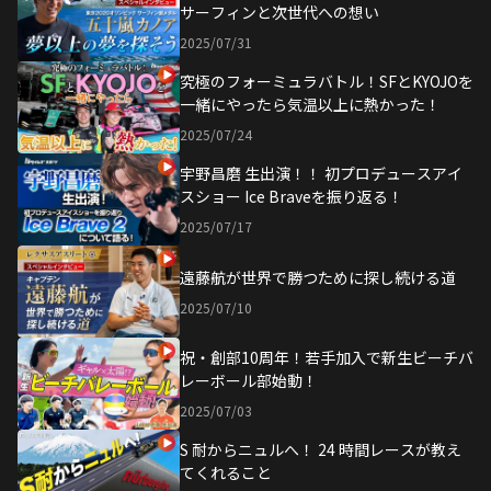
サーフィンと次世代への想い
2025/07/31
究極のフォーミュラバトル！SFとKYOJOを
一緒にやったら気温以上に熱かった！
2025/07/24
宇野昌磨 生出演！！ 初プロデュースアイ
スショー Ice Braveを振り返る！
2025/07/17
遠藤航が世界で勝つために探し続ける道
2025/07/10
祝・創部10周年！若手加入で新生ビーチバ
レーボール部始動！
2025/07/03
S 耐からニュルへ！ 24 時間レースが教え
てくれること