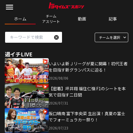
チーム

ホーム
動画
記事
アスリート
チームを選択
週イチLIVE
いよいよ新Ｊリーグが夏に開幕！初代王者
を目指す新グランパスに迫る！
2026/08/06
【密着】坪井翔 福住仁嶺 F1のシートを本
気で目指す二日間
2026/07/31
阪口晴南 富下李央菜 生出演！真夏の富士
でフォーミュラカー祭り！
2026/07/23