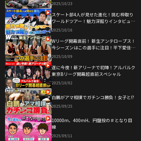
2025/10/23
スケート部4人が見せた進化！挑む枠取り
ワールドツアー！魅力深掘りインタビュア
ー！
2025/10/16
Wリーグ開幕直前！ 新生アンテロープス！
今シーズンはこの選手に注目！平下愛佳、
横山智那美 生出演
2025/10/09
遂に今夜！新アリーナで初陣！アルバルク
東京Bリーグ開幕超直前スペシャル
2025/10/02
白鵬がアマ相撲でガチンコ勝負！女子と!?
2025/09/25
10000m、400mH、円盤投の＃となり目
線
2025/09/11