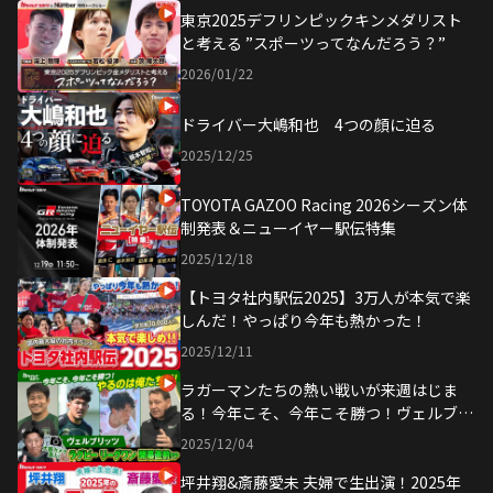
東京2025デフリンピックキンメダリスト
と考える ”スポーツってなんだろう？”
2026/01/22
ドライバー大嶋和也 4つの顔に迫る
2025/12/25
TOYOTA GAZOO Racing 2026シーズン体
制発表＆ニューイヤー駅伝特集
2025/12/18
【トヨタ社内駅伝2025】3万人が本気で楽
しんだ！やっぱり今年も熱かった！
2025/12/11
ラガーマンたちの熱い戦いが来週はじま
る！今年こそ、今年こそ勝つ！ヴェルブリ
ッツ リーグワン開幕直前SP
2025/12/04
坪井翔&斎藤愛未 夫婦で生出演！2025年