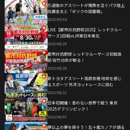
引退後のアスリートが情熱を注ぐパラ陸上
佐藤圭太と「ギソクの図書館」
2025/09/04
LIVE【都市対抗野球2025】レッドクルー
ザーズ1回戦vsJR東日本東北
2025/08/29
都市対抗野球 レッドクルーザーズ初戦直
前 佐竹功年が斬る！
2025/08/28
新トヨタアスリート高原奈穂 地球を感じ
るスポーツ 外洋ヨットレースに挑む
2025/08/21
日本初開催！音のない世界で戦う 東京
2025デフリンピック！
2025/08/07
夢以上の夢を探そう！五十嵐カノアが語る