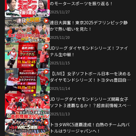
のモータースポーツを振り返る！
2025/11/27
連日大興奮！東京2025デフリンピック静
かで熱い戦いを見た！
2025/11/20
JDリーグ ダイヤモンドシリーズ！ファイ
ナル生中継！
2025/11/15
【LIVE】女子ソフトボール日本一を決める
ダイヤモンドシリーズ！トヨタvs豊田自動
織機（セミファイナル）
2025/11/14
JD リーグダイヤモンドシリーズ開幕女子
ソフト 3 連覇なるか！？超直前情報スペシ
ャル！|トヨタイムズスポーツ
2025/11/13
トヨタWRC5連覇達成！白熱のチーム内バ
トルはラリージャパンへ！