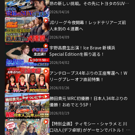
昂の新しい挑戦。その先にトヨタのSUVの
未来が！
2026/04/16
JDリーグ今夜開幕！レッドテリアーズ前
人未到の４連覇へ
2026/04/09
宇野昌磨生出演！Ice Brave 新横浜
Special Editionを振り返る！
2026/04/02
アンテロープス4年ぶりの王座奪還へ！W
リーグプレーオフ直前特集！
2026/03/26
勝田貴元 WRC初優勝！日本人34年ぶりの
優勝！おめでとうSP！
2026/03/19
【特別企画】ティモシー・シャラメ と 川
口功人(デフ卓球) がゲーセンでバトル！ |