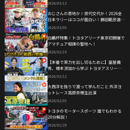
映画「マーティ・シュプリーム」公開記念
2026/03/12
おじさんの意地か！世代交代か！2026全
日本ラリーはココが面白い！勝田範彦選手
大竹直生選手 生出演！
2026/03/05
白鵬杯特集！トヨタアリーナ東京初開催で
アマチュア相撲の聖地へ！
2026/02/19
【本番で実力を出し切るために】室屋義
秀、橋本涼加から学ぶ トヨタアスリー
ト“メンタル講座”
2026/02/12
大西洋を独りで渡って学んだこと 外洋ヨ
ットレース高原奈穂生出演
2026/02/05
トヨタのモータースポーツ 誰でもわかる
20分解説！
2026/01/29