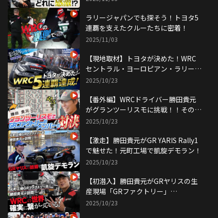
ラリージャパンでも探そう！トヨタ5
連覇を支えたクルーたちに密着！
2025/11/03
【現地取材】トヨタが決めた！WRC
セントラル・ヨーロピアン・ラリーで
5連覇達成！
2025/10/23
【番外編】WRCドライバー勝田貴元
がグランツーリスモに挑戦！！その腕
前は！？
2025/10/23
【激走】勝田貴元がGR YARIS Rally1
で魅せた！元町工場で凱旋デモラン！
2025/10/23
【初潜入】勝田貴元がGRヤリスの生
産現場「GRファクトリー」
で"WRC"を感じる！
2025/10/23