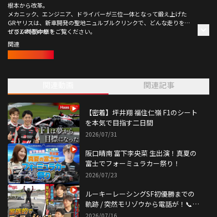
根本から改革。
メカニック、エンジニア、ドライバーが三位一体となって鍛え上げた
GRヤリスは、新車開発の聖地ニュルブルクリンクで、どんな走りを見
せてくれるのか？
ぜひ24時間中継をご覧ください。
関連
モータースポーツ
関連動画
関連記事
【密着】坪井翔 福住仁嶺 F1のシート
を本気で目指す二日間
2026/07/31
阪口晴南 富下李央菜 生出演！真夏の
富士でフォーミュラカー祭り！
2026/07/23
ルーキーレーシングSF初優勝までの
軌跡 / 突然モリゾウから電話が！📞
「ご褒美の件」
2026/07/16