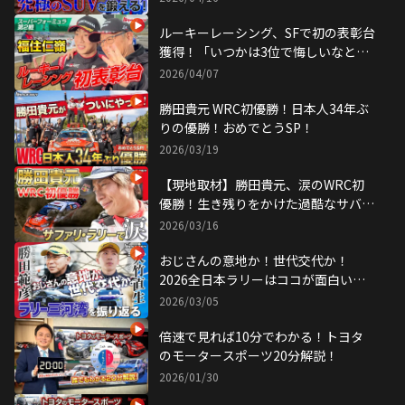
ルーキーレーシング、SFで初の表彰台
獲得！「いつかは3位で悔しいなとい
うチームに」
2026/04/07
勝田貴元 WRC初優勝！日本人34年ぶ
りの優勝！おめでとうSP！
2026/03/19
【現地取材】勝田貴元、涙のWRC初
優勝！生き残りをかけた過酷なサバイ
バルラリーに密着
2026/03/16
おじさんの意地か！世代交代か！
2026全日本ラリーはココが面白い！
勝田範彦選手 大竹直生選手 生出演！
2026/03/05
倍速で見れば10分でわかる！トヨタ
のモータースポーツ20分解説！
2026/01/30