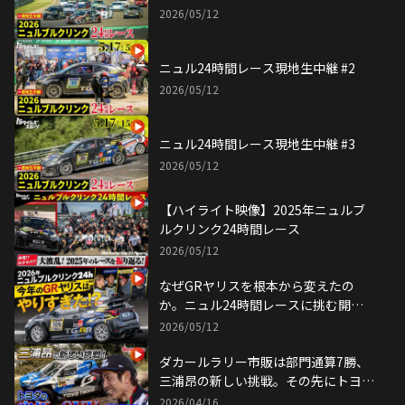
2026/05/12
ニュル24時間レース現地生中継 #2
2026/05/12
ニュル24時間レース現地生中継 #3
2026/05/12
【ハイライト映像】2025年ニュルブ
ルクリンク24時間レース
2026/05/12
なぜGRヤリスを根本から変えたの
か。ニュル24時間レースに挑む開発
現場の舞台裏
2026/05/12
ダカールラリー市販は部門通算7勝、
三浦昂の新しい挑戦。その先にトヨタ
のSUVの未来が！
2026/04/16