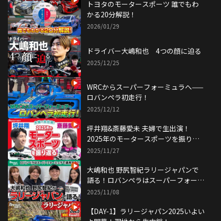
トヨタのモータースポーツ 誰でもわ
かる20分解説！
2026/01/29
ドライバー大嶋和也 4つの顔に迫る
2025/12/25
WRCからスーパーフォーミュラへ——
ロバンペラ初走行！
2025/12/12
坪井翔&斎藤愛未 夫婦で生出演！
2025年のモータースポーツを振り返
る！
2025/11/27
大嶋和也 野尻智紀ラリージャパンで
語る！ロバンペラはスーパーフォーミ
ュラで通用する！？
2025/11/08
【DAY-1】ラリージャパン2025いよい