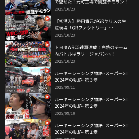
で魅せた！元町工場で凱旋デモラン！
2025/10/23
【初潜入】勝田貴元がGRヤリスの生
産現場「GRファクトリー」
で"WRC"を感じる！
2025/10/23
トヨタWRC5連覇達成！白熱のチーム
内バトルはラリージャパンへ！
2025/10/23
ルーキーレーシング物語 -スーパーGT
2024年の軌跡- 第３章
2025/09/11
ルーキーレーシング物語 -スーパーGT
2024年の軌跡- 第２章
2025/09/10
ルーキーレーシング物語 -スーパーGT
2024年の軌跡- 第１章