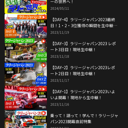
ーの世界へ！
2024/05/11
【DAYｰ4】ラリージャパン2023最終
日！1・2・3位獲得の瞬間を生中継！
激闘の4日間を振り返る！
2023/11/19
【DAYｰ3】ラリージャパン2023 レポ
ート3日目！現地生中継！
2023/11/18
【DAYｰ2】ラリージャパン2023レポ
ート2日目！現地生中継！
2023/11/17
【DAYｰ1】ラリージャパン2023いよ
いよ開幕！現地から生中継！
2023/11/16
乗って！語って！学んで！ラリージャ
パン2023開幕直前特集