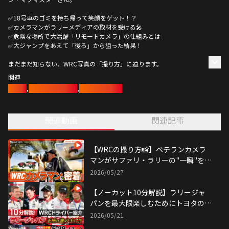
✅18号車のゴミを持ち帰って笑顔をゲット！？
✅カメラマンがラリーメディアの取材を受ける🎤
✅危険な場所で大活躍「リモートカメラ」の仕組みとは
✅大ジャンプをあえて「後ろ」から狙った結果！
まだまだ知らない、WRC写真の「撮り方」に迫ります。
関連
ラリー
,
モータースポーツ
,
ラリージャパン
関連動画
関連記事
【WRCの撮り方📸】ベテランカメラ
マンがサファリ・ラリーの"一瞬"を切
り取る！
2026/05/27
【ノーカット10分解説】ラリージャ
パンを最大限楽しむためにトヨタの
WRCドライバーを楽しく紹介！
2026/05/21