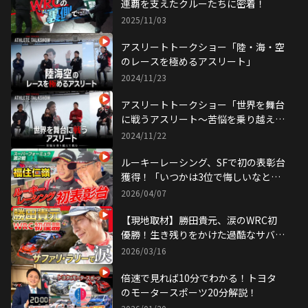
連覇を支えたクルーたちに密着！
2025/11/03
アスリートトークショー「陸・海・空
のレースを極めるアスリート」
2024/11/23
アスリートトークショー「世界を舞台
に戦うアスリート～苦悩を乗り越えて
挑む〜」
2024/11/22
ルーキーレーシング、SFで初の表彰台
獲得！「いつかは3位で悔しいなとい
うチームに」
2026/04/07
【現地取材】勝田貴元、涙のWRC初
優勝！生き残りをかけた過酷なサバイ
バルラリーに密着
2026/03/16
倍速で見れば10分でわかる！トヨタ
のモータースポーツ20分解説！