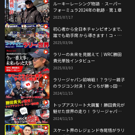
ルーキーレーシング物語 ‐スーパー
フォーミュラ2024年の軌跡‐第１章
2025/07/17
初心者から全日本チャンピオンまで、
誰でも助手席 から導きます！コ・ド
ライバーから見るラリーの世界
2025/03/06
ラリーの未来を見据えて｜WRC勝田
貴元単独インタビュー
2025/03/03
ラリージャパン前哨戦！？ラリー親子
のラジコン対決！ どっちが勝っ田？
ラリージャパン2024直前企画【Rally
2024/11/15
スポセン：後編】
トップアスリート大興奮！勝田貴元が
魅せた世界の走り！ ラリージャパン
2024直前企画【Rallyスポセン：前
2024/11/15
編】
スケート界のレジェンド寺尾悟がラリ