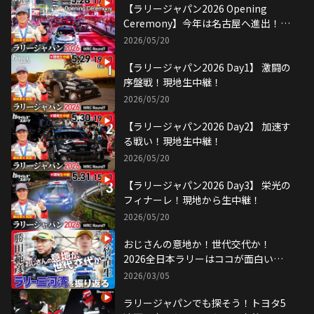
【ラリージャパン2026 Opening
Ceremony】今年は名古屋へ進出！現
地から生中継！
2026/05/20
【ラリージャパン2026 Day1】 激闘の
序盤戦！現地生中継！
2026/05/20
【ラリージャパン2026 Day2】 加速す
る戦い！現地生中継！
2026/05/20
【ラリージャパン2026 Day3】 栄光の
フィナーレ！現地から生中継！
2026/05/20
おじさんの意地か！世代交代か！
2026全日本ラリーはココが面白い！
勝田範彦選手 大竹直生選手 生出演！
2026/03/05
ラリージャパンでも探そう！トヨタ5