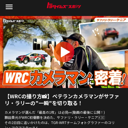
【WRCの撮り方📸】ベテランカメラマンがサファ
リ・ラリーの"一瞬"を切り取る！
カメラマンが選んだ「最高の1枚」は必見👀(動画の最後に公開！)
勝田貴元がWRC初優勝を決めた、サファリ・ラリー・ケニア🇰🇪
その2日目に追いかけたのは、TGR-WRTチームフォトグラファーのコリ
ン・マクマスターさん。