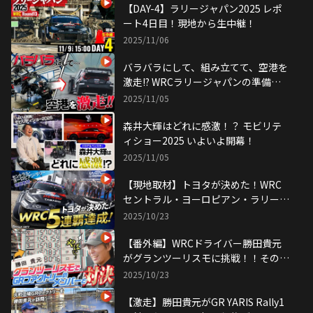
【DAY-4】ラリージャパン2025 レポ
ート4日目！現地から生中継！
2025/11/06
バラバラにして、組み立てて、空港を
激走!? WRCラリージャパンの準備を
追う！
2025/11/05
森井大輝はどれに感激！？ モビリテ
ィショー2025 いよいよ開幕！
2025/11/05
【現地取材】トヨタが決めた！WRC
セントラル・ヨーロピアン・ラリーで
5連覇達成！
2025/10/23
【番外編】WRCドライバー勝田貴元
がグランツーリスモに挑戦！！その腕
前は！？
2025/10/23
【激走】勝田貴元がGR YARIS Rally1