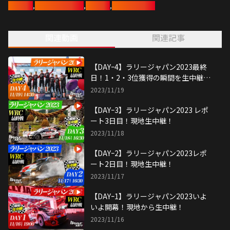
豊田章男
,
モータースポーツ
,
grヤリス
,
ラリージャパン
日本開催のラリージャパンが遂に閉幕。4日間を通しての最終結果とと
もにドライバーの雄姿を振り返っていきます！
激闘の4日間を一緒に振り返りながらエールを送りましょう！
関連動画
関連記事
ぜひ放送をご覧ください。
【DAYｰ4】ラリージャパン2023最終
日！1・2・3位獲得の瞬間を生中継！
激闘の4日間を振り返る！
2023/11/19
【DAYｰ3】ラリージャパン2023 レポ
ート3日目！現地生中継！
2023/11/18
【DAYｰ2】ラリージャパン2023レポ
ート2日目！現地生中継！
2023/11/17
【DAYｰ1】ラリージャパン2023いよ
いよ開幕！現地から生中継！
2023/11/16