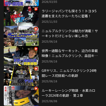
勝田範彦選手 大竹直生選手 生出演！
2026/03/05
ラリージャパンでも探そう！トヨタ5
連覇を支えたクルーたちに密着！
2025/11/03
ニュルブルクリンクは魅力が満載！サ
ーキットだけじゃない楽しみ方
2025/06/16
世界一過酷なサーキット、迫力の車載
映像！ニュルブルクリンク、森田キャ
スター初体験！
2025/06/16
GRヤリス、ニュルブルクリンク24時
間レース初挑戦への軌跡
2025/06/16
ルーキーレーシング物語 ‐水素カロ
ーラ2024年の軌跡‐ 第２章
2025/06/06