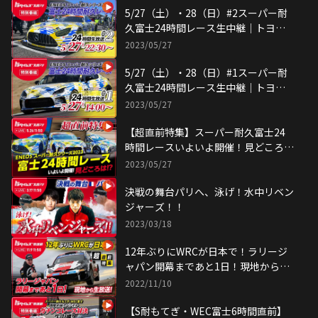
5/27（土）・28（日）#2スーパー耐
久富士24時間レース生中継｜トヨタ
イムズ
2023/05/27
5/27（土）・28（日）#1スーパー耐
久富士24時間レース生中継｜トヨタ
イムズ
2023/05/27
【超直前特集】スーパー耐久富士24
時間レースいよいよ開催！見どころ
は！？
2023/05/27
決戦の舞台パリへ、泳げ！水中リベン
ジャーズ！！
2023/03/18
12年ぶりにWRCが日本で！ラリージ
ャパン開幕まであと1日！現地から生
放送！！
2022/11/10
【S耐もてぎ・WEC富士6時間直前】