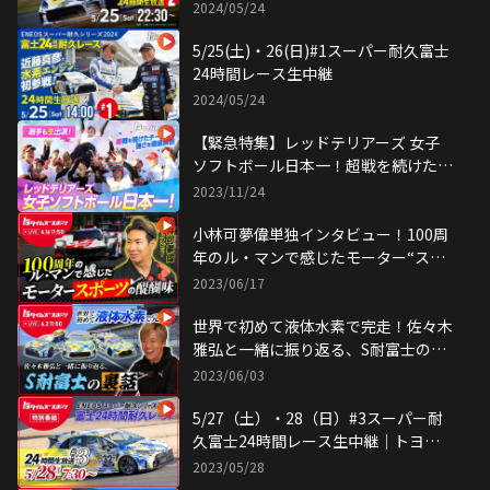
2024/05/24
5/25(土)・26(日)#1スーパー耐久富士
24時間レース生中継
2024/05/24
【緊急特集】レッドテリアーズ 女子
ソフトボール日本一！超戦を続けたチ
ームの強さを徹底解剖
2023/11/24
小林可夢偉単独インタビュー！100周
年のル・マンで感じたモーター“スポ
ーツ"の醍醐味
2023/06/17
世界で初めて液体水素で完走！佐々木
雅弘と一緒に振り返る、S耐富士の裏
話
2023/06/03
5/27（土）・28（日）#3スーパー耐
久富士24時間レース生中継｜トヨタ
イムズ
2023/05/28