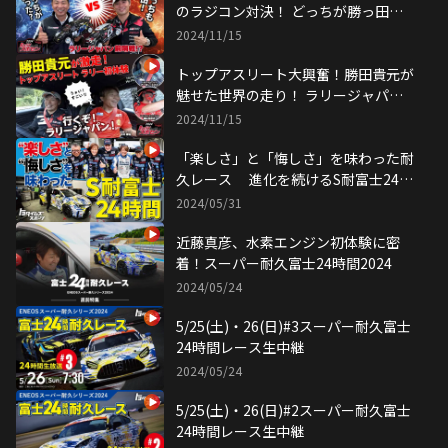
のラジコン対決！ どっちが勝っ田？
ラリージャパン2024直前企画【Rally
2024/11/15
スポセン：後編】
トップアスリート大興奮！勝田貴元が
魅せた世界の走り！ ラリージャパン
2024直前企画【Rallyスポセン：前
2024/11/15
編】
「楽しさ」と「悔しさ」を味わった耐
久レース 進化を続けるS耐富士24時
間を徹底振り返り
2024/05/31
近藤真彦、水素エンジン初体験に密
着！スーパー耐久富士24時間2024
2024/05/24
5/25(土)・26(日)#3スーパー耐久富士
24時間レース生中継
2024/05/24
5/25(土)・26(日)#2スーパー耐久富士
24時間レース生中継