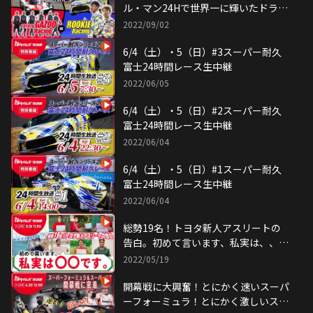
ル・マン24Hで世界一に輝いたドライ
バーのガチンコレース対決生中継！
2022/09/02
6/4（土）・5（日）#3スーパー耐久
富士24時間レース生中継
2022/06/05
6/4（土）・5（日）#2スーパー耐久
富士24時間レース生中継
2022/06/04
6/4（土）・5（日）#1スーパー耐久
富士24時間レース生中継
2022/06/04
総勢19名！トヨタ新人アスリートの
告白。初めて言います、私実は、、、
です。
2022/05/19
開幕戦に大興奮！とにかく速いスーパ
ーフォーミュラ！とにかく激しいスー