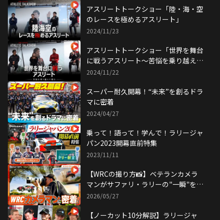
アスリートトークショー「陸・海・空
のレースを極めるアスリート」
2024/11/23
アスリートトークショー「世界を舞台
に戦うアスリート～苦悩を乗り越えて
挑む〜」
2024/11/22
スーパー耐久開幕！“未来”を創るドラ
マに密着
2024/04/27
乗って！語って！学んで！ラリージャ
パン2023開幕直前特集
2023/11/11
【WRCの撮り方📸】ベテランカメラ
マンがサファリ・ラリーの"一瞬"を切
り取る！
2026/05/27
【ノーカット10分解説】ラリージャ