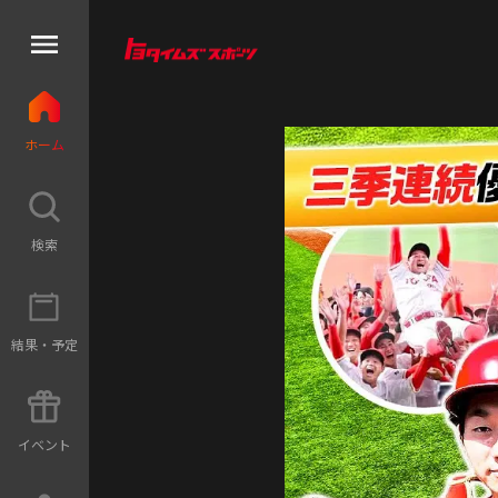
ホ
ー
ム
検
索
結
果
・
予
定
イ
ベ
ン
ト