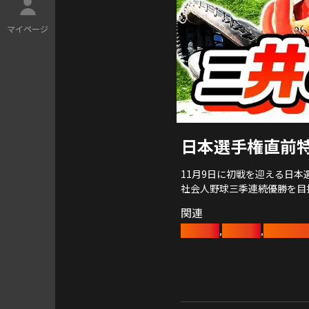
マ
イ
ペ
ー
ジ
日本選手権直前
11月9日に初戦を迎える日本
社会人野球三季連続優勝を目
関連
松本健吾
豊田章男
レッドク
,
,