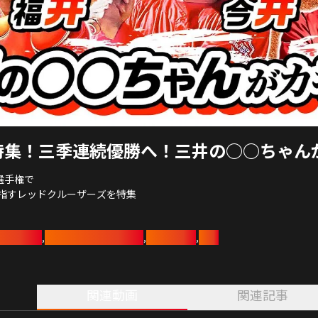
特集！三季連続優勝へ！三井の○○ちゃん
選手権で
指すレッドクルーザーズを特集
ルーザーズ
スーパーフォーミュラ
日本選手権
野球
,
,
,
関連動画
関連記事