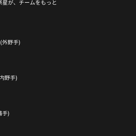
人の新星が、チームをもっと
(外野手)
内野手)
手)