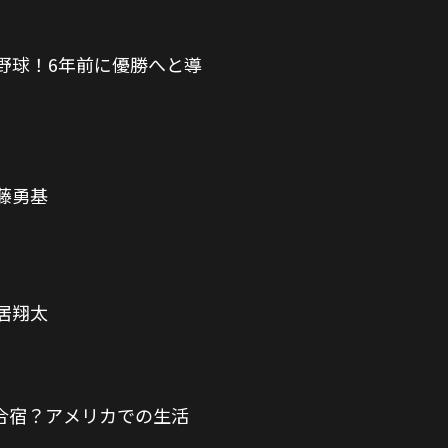
野球！6年前に優勝へと導
佐藤勇基
増居翔太
合宿？アメリカでの生活