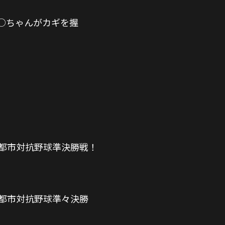
○ちゃんがカギを握
ズ都市対抗野球準決勝戦！
ズ都市対抗野球準々決勝