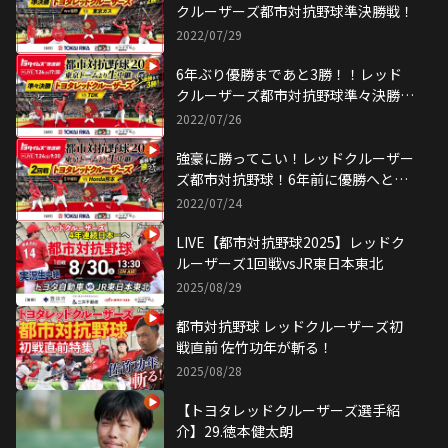
クルーザーズ都市対抗野球準決勝戦！
2022/07/29
6年ぶり優勝まであと3勝！！レッド
クルーザーズ都市対抗野球準々決勝
戦！
2022/07/26
強豪に勝ってこい！レッドクルーザー
ズ都市対抗野球！6年前に優勝へと導
いたゲストも登場
2022/07/24
LIVE【都市対抗野球2025】レッドク
ルーザーズ1回戦vsJR東日本東北
2025/08/29
都市対抗野球 レッドクルーザーズ初
戦直前 佐竹功年が斬る！
2025/08/28
【トヨタレッドクルーザーズ選手紹
介】29.徳本健太朗