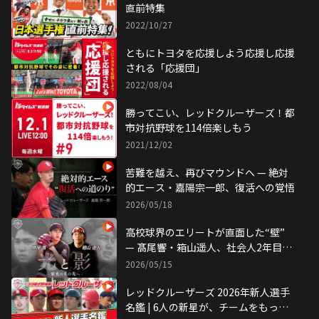
直前特集
2022/10/27
ともにトヨタを応援しよう応援し応援
される「応援団」
2022/08/04
勝ってこい、レッドクルーザーズ！都
市対抗野球を114倍楽しもう
2021/12/02
苦難を越え、再びマウンドへ — 絶対
的エース・嘉陽宗一郎、復活への覚悟
2026/05/18
高校球界のエリートが直面した“壁”
— 髙尾響・箱山遥人、社会人2年目の
覚悟
2026/05/15
レッドクルーザーズ 2026年新人選手
名鑑 | 6人の新星が、チームをもっと