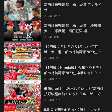
都市対抗野球 闘いぬいた夏 アナライ
ザー
2024/10/15
都市対抗野球 闘いぬいた夏 増居翔
太 三塚武蔵 熊田任洋 編
2024/10/08
【2回戦：ＥＮＥＯＳ戦】いざ二回
戦！大一番！都市対抗野球2023生中
継レッドクルーザーズ
2023/07/20
【1回戦：Honda戦】今年もやるぞ！
都市対抗野球2023生中継レッドクル
ーザーズ
2023/07/15
優勝に向け“はみ出していけ！"都市対
抗野球超直前！レッドクルーザーズ特
集！
2023/07/15
6年ぶり優勝まであと2勝！！レッド