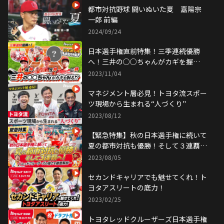
都市対抗野球 闘いぬいた夏 嘉陽宗
一郎 前編
2024/09/24
日本選手権直前特集！三季連続優勝
へ！三井の○○ちゃんがカギを握
る！？
2023/11/04
マネジメント層必見！トヨタ流スポー
ツ現場から生まれる“人づくり"
2023/08/12
【緊急特集】秋の日本選手権に続いて
夏の都市対抗も優勝！そして３連覇
へ！レッドクルーザーズの強さを徹底
2023/08/05
解剖！
セカンドキャリアでも魅せてくれ！ト
ヨタアスリートの底力！
2023/02/25
トヨタレッドクルーザーズ日本選手権