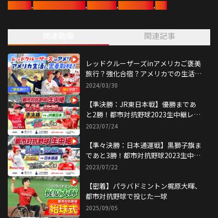
豊田章男
,
レッドクルーザーズ
,
社会人野球
,
都市対抗野球
,
野球
そして、長﨑望未レポーターが盛り上がるスタンド席の様子もお届けし
ます！
関連動画
関連記事
対戦相手は14年連続出場の「JR東日本」
昨年の壁を超えろ！レッドクルーザーズ！
協賛：豊田市、三井不動産、トヨタツーリスト、つばさや豊田西町店
レッドクルーザーズinアメリカご褒美
旅行？強化合宿？アメリカでの生活に
密着！
2024/03/30
【準決勝：JR東日本戦】優勝まであ
と2勝！都市対抗野球2023生中継レッ
ドクルーザーズ
2023/07/24
【準々決勝：日本通運戦】黒獅子旗ま
であと3勝！都市対抗野球2023生中継
レッドクルーザーズ
2023/07/22
【密着】パラバドミントン梶原大暉、
都市対抗野球で投じた一球
2025/09/05