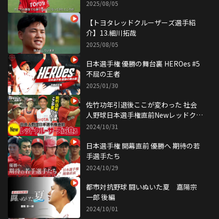
2025/08/05
【トヨタレッドクルーザーズ選手紹
介】13.細川拓哉
2025/08/05
日本選手権 優勝の舞台裏 HEROes #5
不屈の王者
2025/01/30
佐竹功年引退後ここが変わった 社会
人野球日本選手権直前Newレッドクル
ーザーズに迫る
2024/10/31
日本選手権 開幕直前 優勝へ 期待の若
手選手たち
2024/10/29
都市対抗野球 闘いぬいた夏 嘉陽宗
一郎 後編
2024/10/01