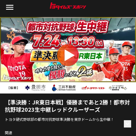
【準決勝：JR東日本戦】優勝まであと2勝！都市対
抗野球2023生中継レッドクルーザーズ
トヨタ硬式野球部の都市対抗野球準決勝を東京ドームから生中継！
実況の森田キャスター・解説の元硬式野球部竹内さんに加え、今回も豪
関連
華ゲストと一緒に、熱く激しく生放送🔥