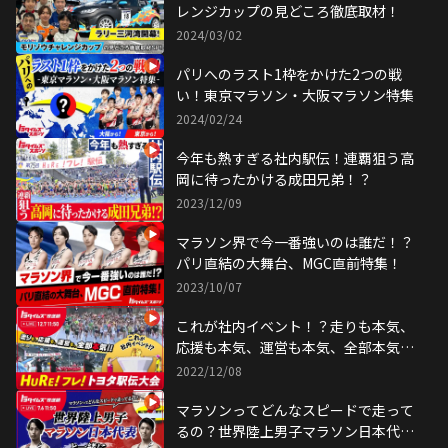
レンジカップの見どころ徹底取材！
2024/03/02
パリへのラスト1枠をかけた2つの戦
い！東京マラソン・大阪マラソン特集
2024/02/24
今年も熱すぎる社内駅伝！連覇狙う高
岡に待ったかける成田兄弟！？
2023/12/09
マラソン界で今一番強いのは誰だ！？
パリ直結の大舞台、MGC直前特集！
2023/10/07
これが社内イベント！？走りも本気、
応援も本気、運営も本気、全部本気！
HURE！フレ！駅伝特集
2022/12/08
マラソンってどんなスピードで走って
るの？世界陸上男子マラソン日本代表