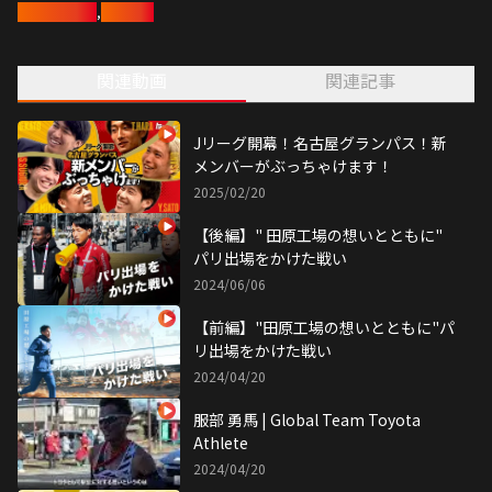
陸上長距離部
,
服部勇馬
関連動画
関連記事
Jリーグ開幕！名古屋グランパス！新
メンバーがぶっちゃけます！
2025/02/20
【後編】" 田原工場の想いとともに"
パリ出場をかけた戦い
2024/06/06
【前編】"田原工場の想いとともに"パ
リ出場をかけた戦い
2024/04/20
服部 勇馬 | Global Team Toyota
Athlete
2024/04/20