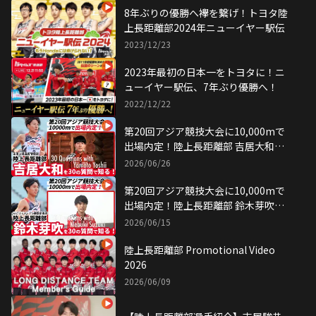
8年ぶりの優勝へ襷を繋げ！トヨタ陸
上長距離部2024年ニューイヤー駅伝
2023/12/23
2023年最初の日本一をトヨタに！ニ
ューイヤー駅伝、7年ぶり優勝へ！
2022/12/22
第20回アジア競技大会に10,000mで
出場内定！陸上長距離部 吉居大和を
30の質問で知る！
2026/06/26
第20回アジア競技大会に10,000mで
出場内定！陸上長距離部 鈴木芽吹を
30の質問で知る！
2026/06/15
陸上長距離部 Promotional Video
2026
2026/06/09