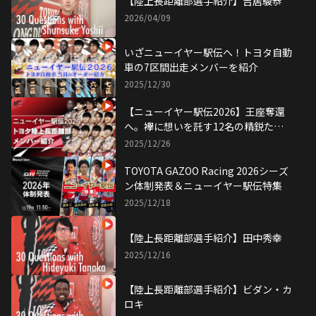
【陸上長距離部選手紹介】吉居駿恭
2026/04/09
いざニューイヤー駅伝へ！トヨタ自動
車の7区間出走メンバーを紹介
2025/12/30
【ニューイヤー駅伝2026】王座奪還
へ。襷に想いを託す12名の精鋭た
ち。
2025/12/26
TOYOTA GAZOO Racing 2026シーズ
ン体制発表＆ニューイヤー駅伝特集
2025/12/18
【陸上長距離部選手紹介】田中秀幸
2025/12/16
【陸上長距離部選手紹介】ビダン・カ
ロキ