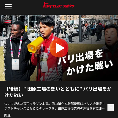
【後編】" 田原工場の想いとともに" パリ出場をか
けた戦い
ついに迎えた東京マラソン本番。西山雄介と服部優馬はパリ大会出場へ
ラストチャンスとなるこのレースを、田原工場従業員の声援を背に走り
抜けた。ゴールのその先で、それぞれが想うこと、そして田原工場従業
関連
員と選手の絆に迫る。