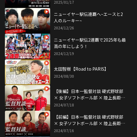
2025/01/17
ニューイヤー駅伝連覇へ~エースと2
人のルーキー~
2024/12/26
ニューイヤー駅伝2連覇で2025年も最
高の年にしよう！
2024/12/19
太田智樹【Road to PARIS】
2024/08/30
【後編】日本一監督対談 硬式野球部
× 女子ソフトボール部 × 陸上長距離
部
2024/07/18
【前編】日本一監督対談 硬式野球部
× 女子ソフトボール部 × 陸上長距離
部
2024/07/16