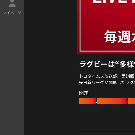
マ
イ
ペ
ー
ジ
ラグビーは“多
トヨタイムズ放送部、第14
先日新リーグが開幕したラグ
本知識や魅力をご紹介してい
関連
豊田章男
ヴェルブリッツ
ラ
,
,