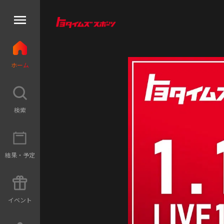
ホ
ー
ム
検
索
結
果
・
予
定
イ
ベ
ン
ト