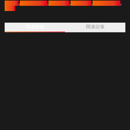
豊田章男
,
モータースポーツ
,
スーパー耐久
,
トヨタイムズ
,
トヨタアスリート
,
の様子をお伝えしながら、
トヨタ
出演者の脇阪寿一さん、今井優杏さん、森田京之介キャスターと一緒
に、「道がクルマを鍛える」を考える24時間。
耐久レースの場で行われているクルマづくりの様子を余すことなくお伝
関連動画
関連記事
えします。
イベント広場やキャンプエリアなど、イベントの盛り上がりもお届け。
参戦ドライバーやトヨタアスリートたちも番組に登場予定。
さらに、昨年に続きS耐TVとのコラボレーション企画も！？
みんなでお祭りを盛り上げよう！ワントヨタ！ジャンボ！