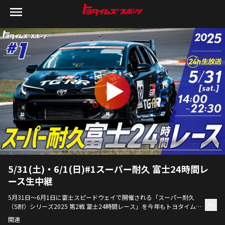
5/31(土)・6/1(日)#1スーパー耐久 富士24時間レ
ース生中継
5月31日～6月1日に富士スピードウェイで開催される「スーパー耐久
（S耐）シリーズ2025 第2戦 富士24時間レース」を今年もトヨタイムズ
では現地から24時間中継！ 
関連
TOYOTA GAZOO ROOKIE Racingも参戦するST-Qクラスを中心にレース