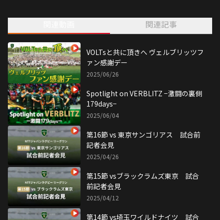
関連動画
関連記事
VOLTsと共に頂きへ ヴェルブリッツフ
ァン感謝デー
2025/06/26
Spotlight on VERBLITZ −激闘の裏側
179days−
2025/06/04
第16節 vs 東京サンゴリアス 試合前
記者会見
2025/04/26
第15節 vsブラックラムズ東京 試合
前記者会見
2025/04/12
第14節 vs埼玉ワイルドナイツ 試合