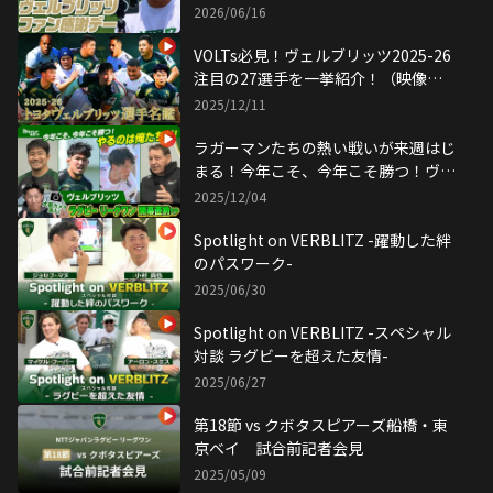
リッツファン感謝デー
2026/06/16
VOLTs必見！ヴェルブリッツ2025-26
注目の27選手を一挙紹介！（映像引
用：トヨタヴェルブリッツ 公式
2025/12/11
YouTubeチャンネル）
ラガーマンたちの熱い戦いが来週はじ
まる！今年こそ、今年こそ勝つ！ヴェ
ルブリッツ リーグワン開幕直前SP
2025/12/04
Spotlight on VERBLITZ -躍動した絆
のパスワーク-
2025/06/30
Spotlight on VERBLITZ -スペシャル
対談 ラグビーを超えた友情-
2025/06/27
第18節 vs クボタスピアーズ船橋・東
京ベイ 試合前記者会見
2025/05/09