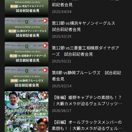
前記者会見
2025/04/04
第13節 vs横浜キヤノンイーグルス
試合前記者会見
2025/03/29
第12節 vs三菱重工相模原ダイナボア
ーズ 試合前記者会見
2025/03/21
第8節 vs静岡ブルーレヴズ 試合前記
者会見
2025/02/14
【後編】姫野キャプテンの素顔も！？
｜大籔カメラが迫るヴェルブリッツフ
ァン感謝デー
2026/06/17
【前編】オールブラックスメンバーの
素顔も！｜大籔カメラが迫るヴェルブ