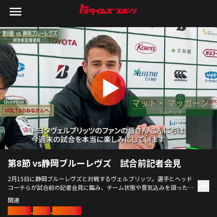
第8節 vs静岡ブルーレヴズ 試合前記者会見
2月15日に静岡ブルーレヴズと対戦するヴェルブリッツ。選手とヘッド
コーチらが試合前の記者会見に臨み、チーム状態や意気込みを語った。
関連
【日　時】2025年2月13日
ラグビー
,
トヨタ
,
ラグビー部
【登壇者】スティーブ・ハンセンHC、マット・マッガーン、松田力也