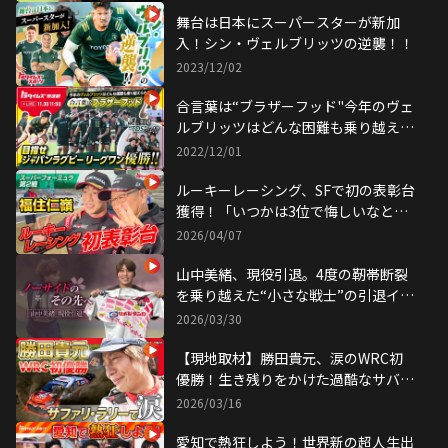
舞台は日本にスーパースターが新加
入！シン・ヴェルブリッツの逆襲！！
2023/12/02
合言葉は“ブラザーフッド"今年のヴェ
ルブリッツはどんな困難も乗り越えら
れる！目指せジャパンラグビーリーグ
2022/12/01
ワン優勝！！
ルーキーレーシング、SFで初の表彰台
獲得！「いつかは3位で悔しいなとい
うチームに」
2026/04/07
山中美緒、現役引退。4度の靭帯断裂
を乗り越えた“小さな戦士”の引退イン
タビュー
2026/03/30
【現地取材】勝田貴元、涙のWRC初
優勝！生き残りをかけた過酷なサバイ
バルラリーに密着
2026/03/16
愛知で熱狂しよう！世界新の超人生出