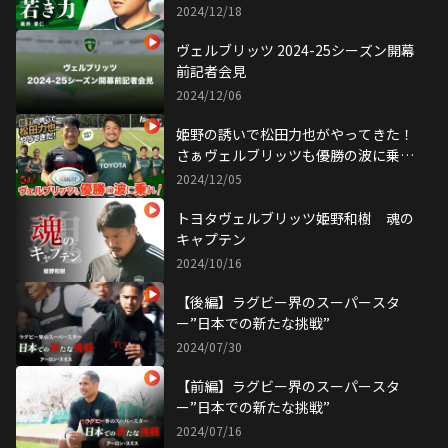
2024/12/18
ヴェルブリッツ 2024-25シーズン開幕
前記者会見
2024/12/06
姫野の誘いで松田力也がやってきた！
さぁヴェルブリッツも優勝の波に乗
れ！！
2024/12/05
トヨタヴェルブリッツ姫野和樹 魂の
キャプテン
2024/10/16
【後編】ラグビー界のスーパースタ
ー”日本での新たな挑戦”
2024/07/30
【前編】ラグビー界のスーパースタ
ー”日本での新たな挑戦”
2024/07/16