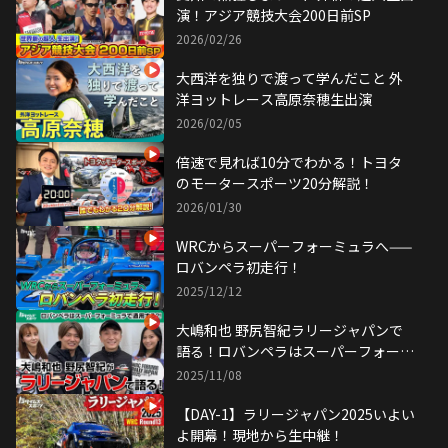
演！アジア競技大会200日前SP
2026/02/26
大西洋を独りで渡って学んだこと 外
洋ヨットレース高原奈穂生出演
2026/02/05
倍速で見れば10分でわかる！トヨタ
のモータースポーツ20分解説！
2026/01/30
WRCからスーパーフォーミュラへ——
ロバンペラ初走行！
2025/12/12
大嶋和也 野尻智紀ラリージャパンで
語る！ロバンペラはスーパーフォーミ
ュラで通用する！？
2025/11/08
【DAY-1】ラリージャパン2025いよい
よ開幕！現地から生中継！