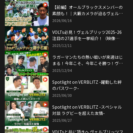
【前編】オールブラックスメンバーの
素顔も！｜大籔カメラが迫るヴェルブ
リッツファン感謝デー
2026/06/16
VOLTs必見！ヴェルブリッツ2025-26
注目の27選手を一挙紹介！（映像引
用：トヨタヴェルブリッツ 公式
2025/12/11
YouTubeチャンネル）
ラガーマンたちの熱い戦いが来週はじ
まる！今年こそ、今年こそ勝つ！ヴェ
ルブリッツ リーグワン開幕直前SP
2025/12/04
Spotlight on VERBLITZ -躍動した絆
のパスワーク-
2025/06/30
Spotlight on VERBLITZ -スペシャル
対談 ラグビーを超えた友情-
2025/06/27
VOLTsと共に頂きへ ヴェルブリッツフ