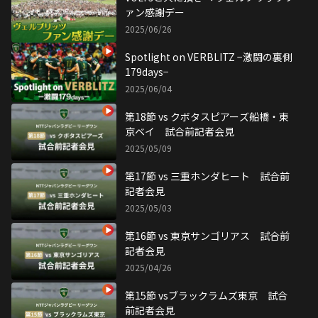
ァン感謝デー
2025/06/26
Spotlight on VERBLITZ −激闘の裏側
179days−
2025/06/04
第18節 vs クボタスピアーズ船橋・東
京ベイ 試合前記者会見
2025/05/09
第17節 vs 三重ホンダヒート 試合前
記者会見
2025/05/03
第16節 vs 東京サンゴリアス 試合前
記者会見
2025/04/26
第15節 vsブラックラムズ東京 試合
前記者会見