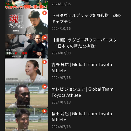
れ！！
2024/12/05
トヨタヴェルブリッツ姫野和樹 魂の
キャプテン
2024/10/16
【後編】ラグビー界のスーパースタ
ー”日本での新たな挑戦”
2024/07/30
吉野 舞祐 | Global Team Toyota
Athlete
2024/07/18
ケレビ ジョシュア | Global Team
Toyota Athlete
2024/07/18
福士 萌起 | Global Team Toyota
Athlete
2024/07/18