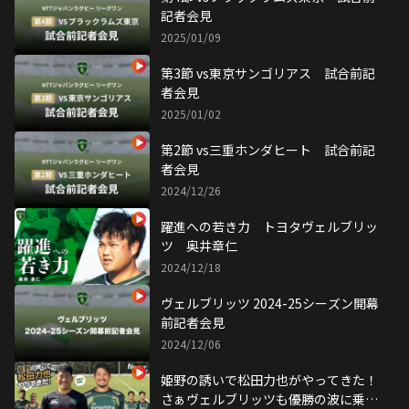
記者会見
2025/01/09
第3節 vs東京サンゴリアス 試合前記
者会見
2025/01/02
第2節 vs三重ホンダヒート 試合前記
者会見
2024/12/26
躍進への若き力 トヨタヴェルブリッ
ツ 奥井章仁
2024/12/18
ヴェルブリッツ 2024-25シーズン開幕
前記者会見
2024/12/06
姫野の誘いで松田力也がやってきた！
さぁヴェルブリッツも優勝の波に乗