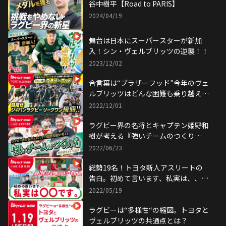
谷中樹平【Road to PARIS】
2024/04/19
舞台は日本にスーパースターが新加
入！シン・ヴェルブリッツの逆襲！！
2023/12/02
合言葉は“ブラザーフッド"今年のヴェ
ルブリッツはどんな困難も乗り越えら
れる！目指せジャパンラグビーリーグ
2022/12/01
ワン優勝！！
ラグビー界の名将とキャプテン姫野和
樹が考える『強いチームのつくり
方！』
2022/06/23
総勢19名！トヨタ新人アスリートの
告白。初めて言います、私実は、、、
です。
2022/05/19
ラグビーは“多様性“の縮図。トヨタと
ヴェルブリッツの共通点とは？