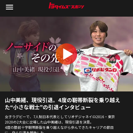
山中美緒、現役引退。4度の靭帯断裂を乗り越え
た“小さな戦士”の引退インタビュー
女子ラグビーで、7人制日本代表としてリオデジャネイロ2016・東京
2020の2大会に出場した山中美緒は、現役引退を決意。
4度の膝前十字靭帯断裂を乗り越えながら歩んできたキャリアの節目
に、自ら引退を報告した。