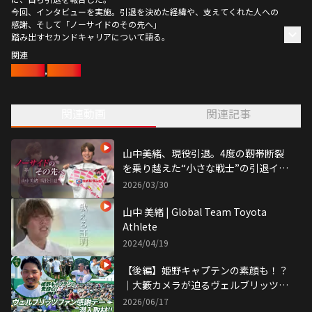
今回、インタビューを実施。引退を決めた経緯や、支えてくれた人への
感謝、そして「ノーサイドのその先へ」
踏み出すセカンドキャリアについて語る。
関連
ラグビー
,
山中美緒
関連動画
関連記事
山中美緒、現役引退。4度の靭帯断裂
を乗り越えた“小さな戦士”の引退イン
タビュー
2026/03/30
山中 美緒 | Global Team Toyota
Athlete
2024/04/19
【後編】姫野キャプテンの素顔も！？
｜大籔カメラが迫るヴェルブリッツフ
ァン感謝デー
2026/06/17