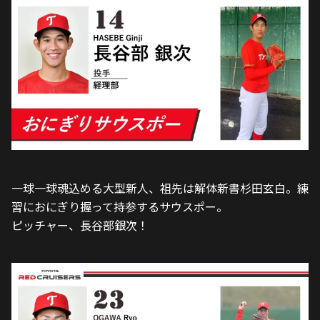
一球一球魂込める大型新人、祖先は解体新書杉田玄白。練
習におにぎり握って持参するサウスポー。
ピッチャー、長谷部銀次！