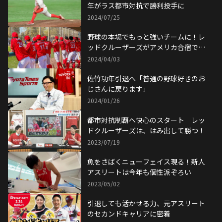
年がラス都市対抗で勝利投手に
2024/07/25
野球の本場でもっと強いチームに！レ
ッドクルーザーズがアメリカ合宿で得
た収穫
2024/04/03
佐竹功年引退へ「普通の野球好きのお
じさんに戻ります」
2024/01/26
都市対抗制覇へ快心のスタート レッ
ドクルーザーズは、はみ出して勝つ！
2023/07/19
魚をさばくニューフェイス現る！新人
アスリートは今年も個性派ぞろい
2023/05/02
引退しても活かせる力、元アスリート
のセカンドキャリアに密着