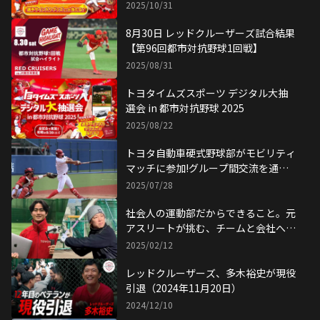
2025/10/31
8月30日 レッドクルーザーズ試合結果
【第96回都市対抗野球1回戦】
2025/08/31
トヨタイムズスポーツ デジタル大抽
選会 in 都市対抗野球 2025
2025/08/22
トヨタ自動車硬式野球部がモビリティ
マッチに参加!グループ間交流を通し
て地域を盛り上げる大会に
2025/07/28
社会人の運動部だからできること。元
アスリートが挑む、チームと会社への
貢献
2025/02/12
レッドクルーザーズ、多木裕史が現役
引退（2024年11月20日）
2024/12/10