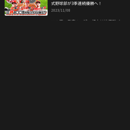
式野球部が3季連続優勝へ！
2023/11/08
この夏、最高の一球。都市対抗優勝バ
ッテリーが見せたあうんの呼吸
2023/08/09
14年間ありがとう、モニカ・アボッ
ト！豊田社長が最後の対決で掛けた言
葉は？
2022/11/21
【1月14日】トヨタイムズスポーツ新
春スペシャルトークショー開催！
2026/01/09
アジア最大のスポーツの祭典まであと
１年、完成迫る新競技場に潜入！
2025/09/24
悔しい初戦敗退！ 都市対抗野球3連覇
に挑み続けるチームが得た教訓と感謝