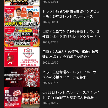
2023/03/01
ドラフト指名の瞬間＆独占インタビュ
ーも！野球部レッドクルーザーズ
が"幸せ"の量産中！
2022/10/31
目指すは都市対抗野球優勝！いや、３
連覇！進化を遂げたレッドクルーザー
ズ
2022/07/19
目指すは5年ぶりの優勝、都市対抗野
球に出場する全33選手を紹介！
2021/12/02
ともに王座奪還へ。レッドクルーザー
ズへの応援メッセージを募集！
2026/07/15
6月11日 レッドクルーザーズハイライ
ト【第97回都市対抗野球大会東海地
区2次予選 第2代表決定戦 】
2026/06/12