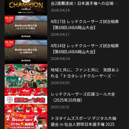
会2連覇達成！日本選手権への出場権
獲得！
2026/04/18
4月17日 レッドクルーザーズ試合結果
【第68回JABA岡山大会】
2026/04/17
4月14日 レッドクルーザーズ試合結果
【第68回JABA岡山大会】
2026/04/14
地域と共に、ファンと共に 笑顔あふ
れる「トヨタレッドクルーザーズ フ
ァン感謝祭」が開催！
2026/03/03
レッドクルーザーズ応援コール大全
（2025年10月版）
2025/10/31
トヨタイムズスポーツ デジタル大抽
選会 in 社会人野球日本選手権 2025