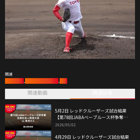
関連
硬式野球部
,
レッドクルーザーズ
,
野球
関連動画
関連記事
5月2日 レッドクルーザーズ試合結果
【第78回JABAベーブルース杯争奪全
国社会人野球大会】
2026/05/02
4月29日 レッドクルーザーズ試合結果