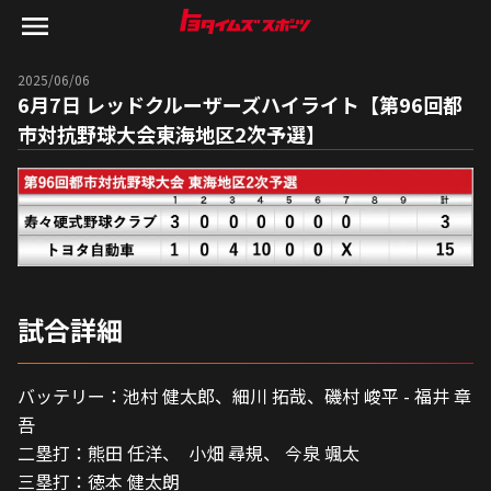
2025/06/06
6月7日 レッドクルーザーズハイライト【第96回都
市対抗野球大会東海地区2次予選】
試合詳細
バッテリー：池村 健太郎、細川 拓哉、磯村 峻平 - 福井 章
吾
二塁打：熊田 任洋、  小畑 尋規、 今泉 颯太
三塁打：徳本 健太朗