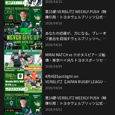
ONE】映像引用：トヨタヴェルブリッ
2026/04/22
ツ公式YouTubeチャンネル
第15節 VERBLITZ WEEKLY PUSH（映
像引用：トヨタヴェルブリッツ公式
YouTubeチャンネル）
2026/04/16
あなたの応援が、力になる。プレーオ
フ進出を目指すヴェルブリッツへ、応
援メッセージを募集！
2026/04/16
MIRAI MATCH vs クボタスピアーズ船
橋・東京ベイ(4/5 トヨタスポーツセン
ター)
2026/04/09
4月4日Spotlight on
VERBLITZ【JAPAN RUGBY LEAGUE
ONE】映像引用：トヨタヴェルブリッ
2026/04/08
ツ公式YouTubeチャンネル
第14節 VERBLITZ WEEKLY PUSH（映
像引用：トヨタヴェルブリッツ公式
YouTubeチャンネル）
2026/04/02