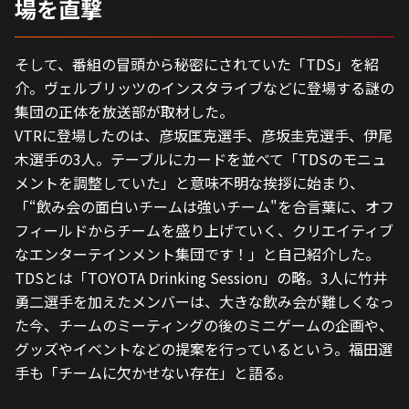
場を直撃
そして、番組の冒頭から秘密にされていた「TDS」を紹
介。ヴェルブリッツのインスタライブなどに登場する謎の
集団の正体を放送部が取材した。
VTRに登場したのは、彦坂匡克選手、彦坂圭克選手、伊尾
木選手の3人。テーブルにカードを並べて「TDSのモニュ
メントを調整していた」と意味不明な挨拶に始まり、
「“飲み会の面白いチームは強いチーム"を合言葉に、オフ
フィールドからチームを盛り上げていく、クリエイティブ
なエンターテインメント集団です！」と自己紹介した。
TDSとは「TOYOTA Drinking Session」の略。3人に竹井
勇二選手を加えたメンバーは、大きな飲み会が難しくなっ
た今、チームのミーティングの後のミニゲームの企画や、
グッズやイベントなどの提案を行っているという。福田選
手も「チームに欠かせない存在」と語る。