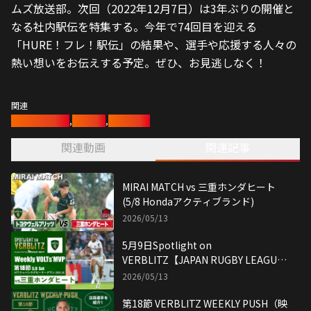
ムズ放送部。次回（2022年12月7日）は3年ぶりの開催と
なる社内駅伝を特集する。今年で74回目を迎える
「HURE！フレ！駅伝」の結果や、選手や応援する人々の
熱い想いをお伝えする予定。ぜひ、お見逃しなく！
関連
ヴェルブリッツ
,
ラグビー
,
ラグビー部
関連動画
関連記事
MIRAI MATCH vs 三重ホンダヒート
(5/8 Hondaアクティブランド)
2026/05/13
5月9日Spotlight on
VERBLITZ【JAPAN RUGBY LEAGUE
ONE】映像引用：トヨタヴェルブリッ
2026/05/13
ツ公式YouTubeチャンネル
第18節 VERBLITZ WEEKLY PUSH（映