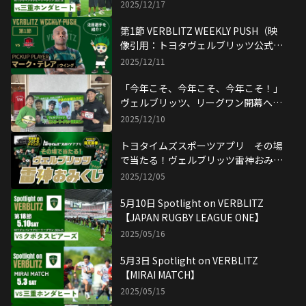
ONE】映像引用：トヨタヴェルブリッ
2025/12/17
ツ公式YouTubeチャンネル
第1節 VERBLITZ WEEKLY PUSH（映
像引用：トヨタヴェルブリッツ公式
YouTubeチャンネル）
2025/12/11
「今年こそ、今年こそ、今年こそ！」
ヴェルブリッツ、リーグワン開幕への
決意
2025/12/10
トヨタイムズスポーツアプリ その場
で当たる！ヴェルブリッツ雷神おみく
じ
2025/12/05
5月10日 Spotlight on VERBLITZ
【JAPAN RUGBY LEAGUE ONE】
2025/05/16
5月3日 Spotlight on VERBLITZ
【MIRAI MATCH】
2025/05/15